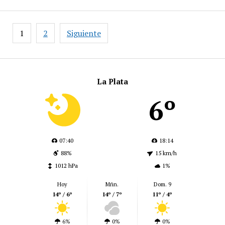
Paginación
1
2
Siguiente
de
entradas
La Plata
6º
07:40
18:14
88%
15 km/h
1012 hPa
1%
Hoy
Mñn.
Dom. 9
14º / 6º
14º / 7º
11º / 4º
6%
0%
0%