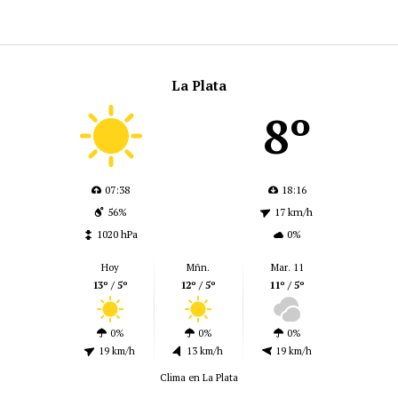
La Plata
8º
07:38
18:16
56%
17 km/h
1020 hPa
0%
Hoy
Mñn.
Mar. 11
13º / 5º
12º / 5º
11º / 5º
0%
0%
0%
19 km/h
13 km/h
19 km/h
Clima en La Plata