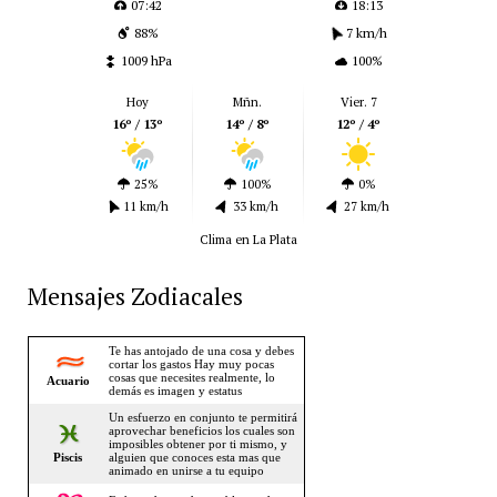
07:42
18:13
88%
7 km/h
1009 hPa
100%
Hoy
Mñn.
Vier. 7
16º / 13º
14º / 8º
12º / 4º
25%
100%
0%
11 km/h
33 km/h
27 km/h
Clima en La Plata
Mensajes Zodiacales