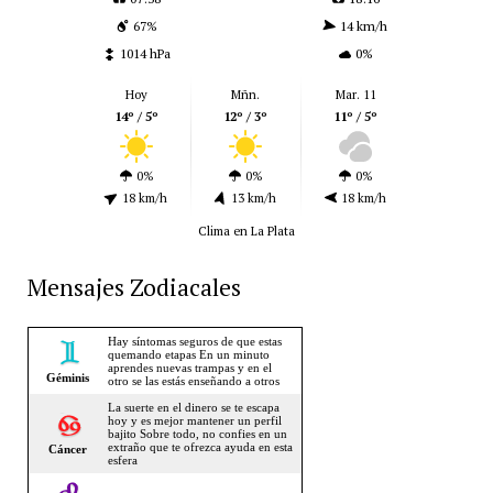
67%
14 km/h
1014 hPa
0%
Hoy
Mñn.
Mar. 11
14º / 5º
12º / 3º
11º / 5º
0%
0%
0%
18 km/h
13 km/h
18 km/h
Clima en La Plata
Mensajes Zodiacales