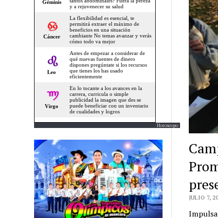
Horoscopo
Camp
Prom
pres
JULIO 7, 2
Impulsad