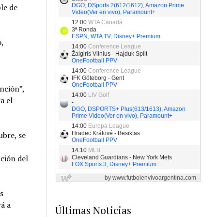
le de
,
nción”,
a el
ubre, se
ción del
s
rá a
Últimas Noticias