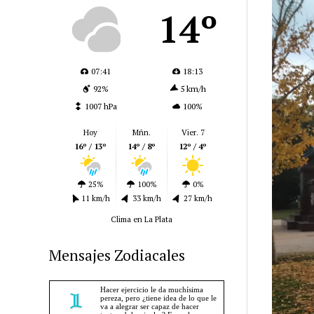
14º
07:41
18:13
92%
5 km/h
1007 hPa
100%
Hoy
Mñn.
Vier. 7
16º / 13º
14º / 8º
12º / 4º
25%
100%
0%
11 km/h
33 km/h
27 km/h
Clima en La Plata
Mensajes Zodiacales