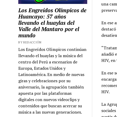
una camp
Los Engreídos Olímpicos de
preserva
Huancayo: 57 años
llevando el huaylas del
En ese a
Valle del Mantaro por el
destacó 
mundo
desatie
BY REDACCIÓN
“Tratamo
Los Engreídos Olímpicos continúan
añadió e
llevando el huaylas y la música del
HIV, en 
centro del Perú a escenarios de
Europa, Estados Unidos y
En ese s
Latinoamérica. En medio de nuevas
encargar
giras y celebraciones por su
recomen
aniversario, la agrupación también
HIV.
apuesta por las plataformas
digitales con nuevos videoclips y
La Agru
contenidos que buscan acercar su
sociales
música a las nuevas generaciones.
partir d