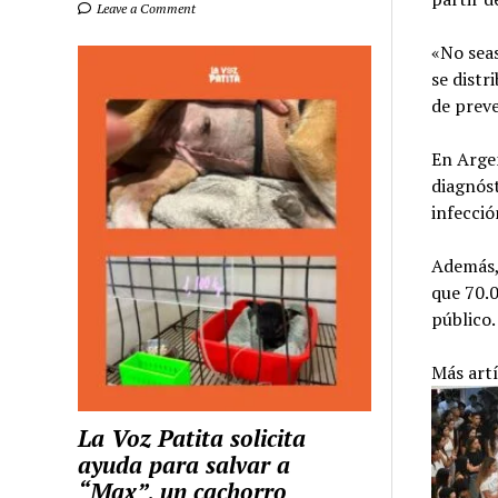
Leave a Comment
«No seas
se distr
de preve
En Arge
diagnóst
infecció
Además, 
que 70.0
público.
Más art
La Voz Patita solicita
ayuda para salvar a
“Max”, un cachorro