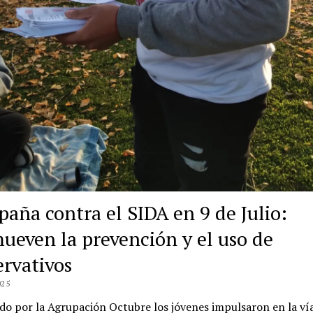
aña contra el SIDA en 9 de Julio:
ueven la prevención y el uso de
ervativos
025
o por la Agrupación Octubre los jóvenes impulsaron en la vía