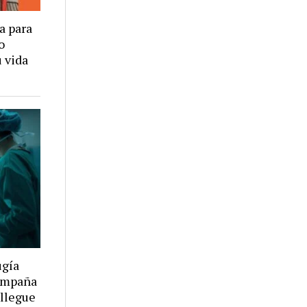
a para
o
u vida
ugía
campaña
 llegue