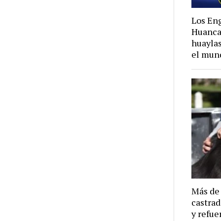
Los En
Huancay
huaylas
el mun
Más de
castrad
y refue