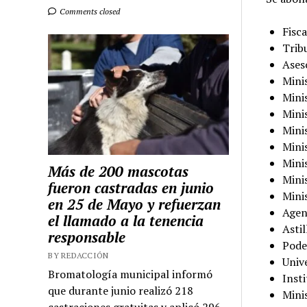
Comments closed
Fisca
Trib
Ases
Mini
Minis
Mini
Mini
Mini
Mini
Más de 200 mascotas
Mini
fueron castradas en junio
Mini
en 25 de Mayo y refuerzan
Agen
el llamado a la tenencia
Astil
responsable
Pode
BY REDACCIÓN
Univ
Bromatología municipal informó
Insti
que durante junio realizó 218
Mini