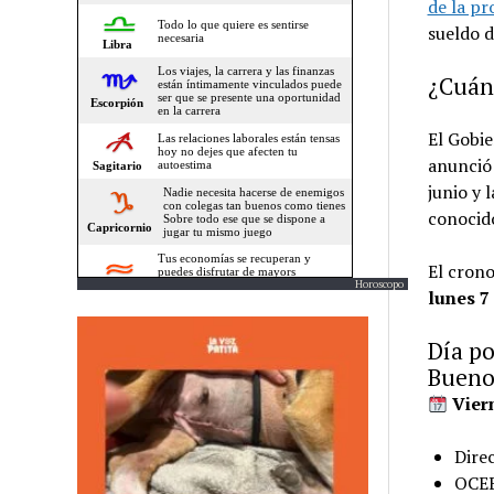
de la pr
sueldo d
¿Cuánd
El Gobie
anunció 
junio y 
conoci
El cron
Horoscopo
lunes 7 
Día po
Bueno
Vier
Direc
OCE