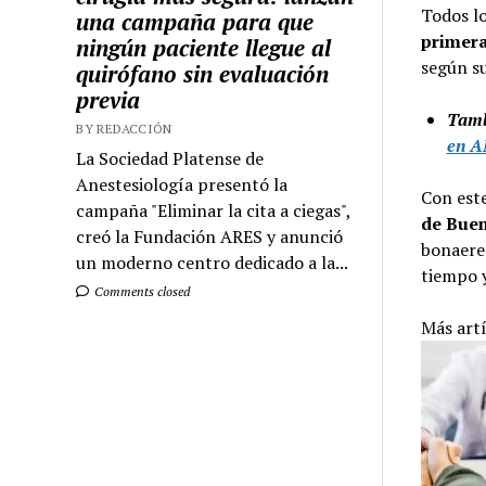
Todos lo
una campaña para que
primera
ningún paciente llegue al
según su
quirófano sin evaluación
previa
Tamb
BY REDACCIÓN
en A
La Sociedad Platense de
Anestesiología presentó la
Con est
campaña "Eliminar la cita a ciegas",
de Buen
creó la Fundación ARES y anunció
bonaeren
un moderno centro dedicado a la...
tiempo y
Comments closed
Más art