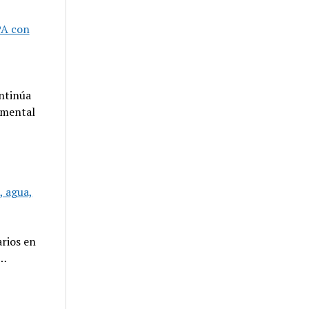
PA con
ntinúa
 mental
, agua,
arios en
l…