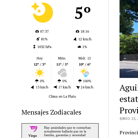
5º
07:37
18:16
81%
12 km/h
1032 hPa
1%
Hoy
Mñn.
Miér. 12
12º / 3º
11º / 5º
10º / 6º
0%
0%
100%
Agui
13 km/h
17 km/h
24 km/h
estat
Clima en La Plata
Prov
Mensajes Zodiacales
JUNIO 25, 
Provinci