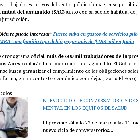
s trabajadores activos del sector público bonaerense percibirá
 mitad del aguinaldo (SAC)
junto con su sueldo habitual de j
 jurisdicción.
ién te puede interesar:
Fuerte suba en gastos de servicios púb
MBA: una familia tipo debió pagar más de $183 mil en Junio
e cronograma oficial,
más de 600 mil trabajadores de la pro
os Aires
recibirán la primera cuota del aguinaldo. El Gobiern
se busca garantizar el cumplimiento de las obligaciones salar
 forma, en un contexto económico complejo. (Diario El Foco)
ículos
NUEVO CICLO DE CONVERSATORIOS DE 
MENTAL EN LOS EQUIPOS DE SALUD
El próximo sábado 22 de marzo a las 11 ini
nuevo ciclo de conversatorios…