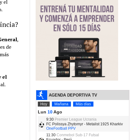
y el
o.
incia?
General
,
es de
 más
 el
al.