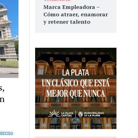
Marca Empleadora –
Cómo atraer, enamorar
y retener talento
s,
en
ierno