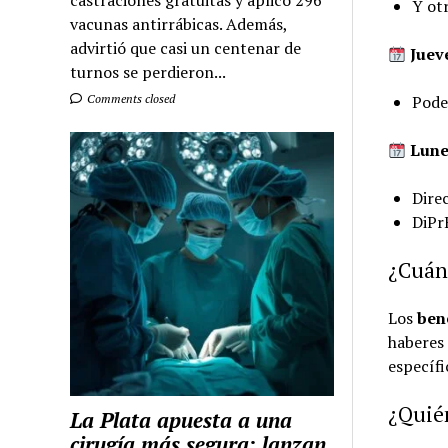
castraciones gratuitas y aplicó 296
Y ot
vacunas antirrábicas. Además,
advirtió que casi un centenar de
Jueve
turnos se perdieron...
Comments closed
Poder
Lune
Dire
DiPr
¿Cuánd
Los
bene
haberes 
específi
¿Quié
La Plata apuesta a una
cirugía más segura: lanzan