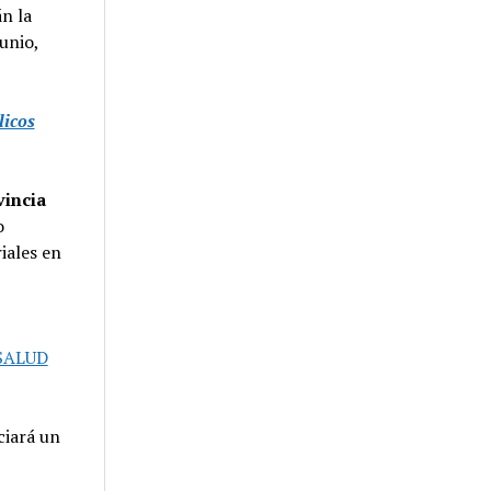
n la
unio,
licos
vincia
o
iales en
SALUD
ciará un