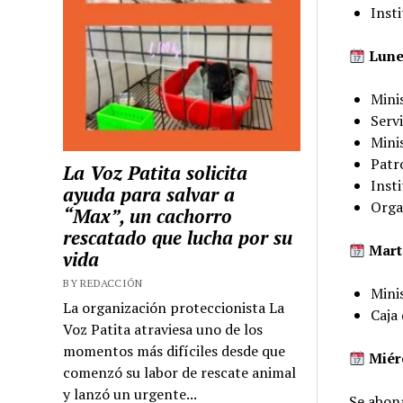
Insti
Lune
Mini
Servi
Mini
Patr
La Voz Patita solicita
Insti
ayuda para salvar a
Orga
“Max”, un cachorro
rescatado que lucha por su
Marte
vida
BY REDACCIÓN
Mini
La organización proteccionista La
Caja 
Voz Patita atraviesa uno de los
momentos más difíciles desde que
Miérc
comenzó su labor de rescate animal
y lanzó un urgente...
Se abona