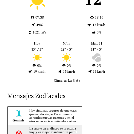
07:38
18:16
49%
17 km/h
1021 hPa
0%
Hoy
Mñn.
Mar. 11
13º / 5º
12º / 5º
11º / 5º
0%
0%
0%
19 km/h
13 km/h
19 km/h
Clima en La Plata
Mensajes Zodiacales