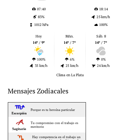
07:40
18:14
83%
25 km/h
1012 hPa
100%
Hoy
Mñn.
Sáb. 8
14º / 9º
14º / 7º
14º / 7º
100%
6%
0%
35 km/h
25 km/h
24 km/h
Clima en La Plata
Mensajes Zodiacales