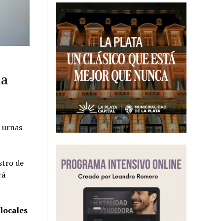
na
 urnas
stro de
rá
 locales