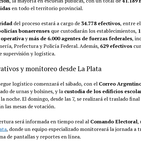
ción
, la mayoría en escuelas públicas, con un total de
41.189 
uidas
en todo el territorio provincial.
ridad
del proceso estará a cargo de
34.778 efectivos
, entre el
policías bonaerenses
que custodiarán los establecimientos,
1
 operativa
y
más de 6.000 agentes de fuerzas federales
, i
ería, Prefectura y Policía Federal. Además,
629 efectivos
cum
e supervisión y logística.
ativos y monitoreo desde La Plata
iegue logístico comenzará el sábado, con el
Correo Argentin
lado de urnas y bolsines, y la
custodia de los edificios escola
la noche. El domingo, desde las 7, se realizará el traslado final 
án las mesas de votación.
rtura será informada en tiempo real al
Comando Electoral
,
ata
, donde un equipo especializado monitoreará la jornada a t
ma de pantallas y reportes en línea.