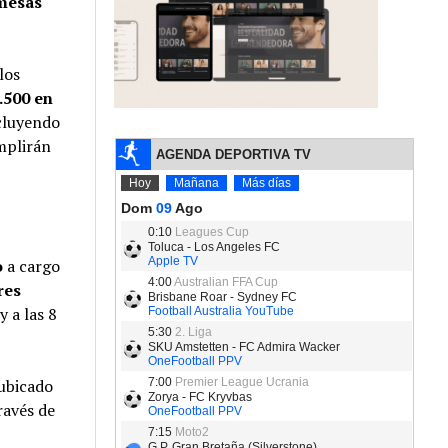
mesas
los
.500 en
ncluyendo
plirán
o
a cargo
res
y a las 8
 ubicado
ravés de