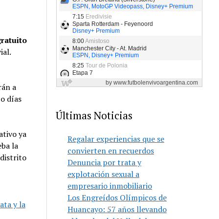
gratuito
ial.
rán a
o días
Últimas Noticias
ativo ya
Regalar experiencias que se
eba la
convierten en recuerdos
distrito
Denuncia por trata y
explotación sexual a
empresario inmobiliario
Los Engreídos Olímpicos de
ata y la
Huancayo: 57 años llevando