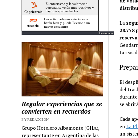
de vota
distrib
La
segu
28.778 
Horoscopo
reserva
Gendarm
tareas d
Prepar
El despl
del tras
durante 
Regalar experiencias que se
se abrir
convierten en recuerdos
Cada ape
BY REDACCIÓN
en
La Pl
Grupo Hotelero Albamonte (GHA),
un siste
representante en Argentina de las