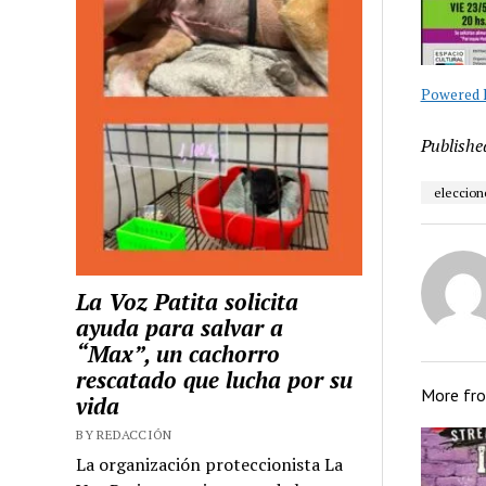
Powered B
Publishe
eleccion
La Voz Patita solicita
ayuda para salvar a
“Max”, un cachorro
rescatado que lucha por su
More fr
vida
BY REDACCIÓN
La organización proteccionista La