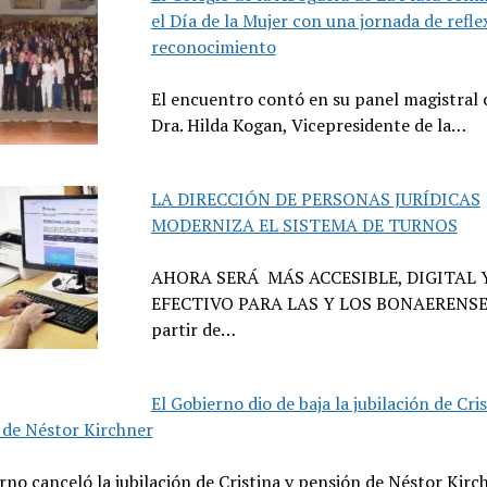
el Día de la Mujer con una jornada de refle
reconocimiento
El encuentro contó en su panel magistral 
Dra. Hilda Kogan, Vicepresidente de la…
LA DIRECCIÓN DE PERSONAS JURÍDICAS
MODERNIZA EL SISTEMA DE TURNOS
AHORA SERÁ MÁS ACCESIBLE, DIGITAL 
EFECTIVO PARA LAS Y LOS BONAERENSE
partir de…
El Gobierno dio de baja la jubilación de Cris
 de Néstor Kirchner
rno canceló la jubilación de Cristina y pensión de Néstor Kirc