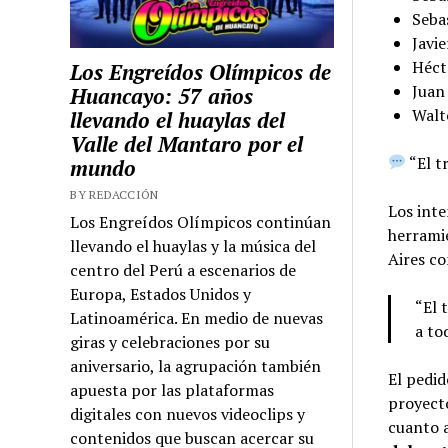
Sebas
Javi
Hécto
Los Engreídos Olímpicos de
Juan 
Huancayo: 57 años
Walt
llevando el huaylas del
Valle del Mantaro por el
“El tr
mundo
BY REDACCIÓN
Los inte
Los Engreídos Olímpicos continúan
herrami
llevando el huaylas y la música del
Aires co
centro del Perú a escenarios de
Europa, Estados Unidos y
“El 
Latinoamérica. En medio de nuevas
a to
giras y celebraciones por su
aniversario, la agrupación también
El pedid
apuesta por las plataformas
proyecto
digitales con nuevos videoclips y
cuanto 
contenidos que buscan acercar su