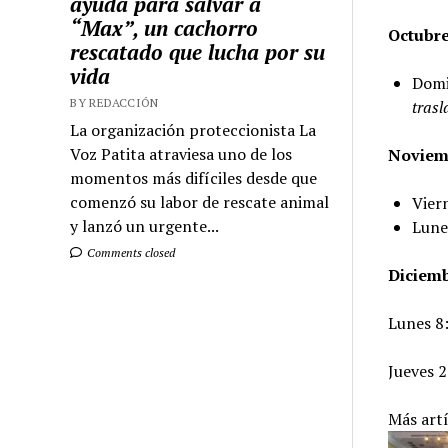
ayuda para salvar a
“Max”, un cachorro
Octubr
rescatado que lucha por su
vida
Domi
BY REDACCIÓN
trasl
La organización proteccionista La
Voz Patita atraviesa uno de los
Noviem
momentos más difíciles desde que
comenzó su labor de rescate animal
Vier
y lanzó un urgente...
Lune
Comments closed
Diciem
Lunes 8
Jueves 2
Más art