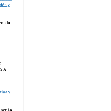
xión y
con la
Y
S A
tina y
hner La