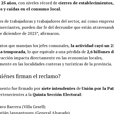
 25 años
, con niveles récord de
cierres de establecimientos,
s y caídas en el consumo local
.
es de trabajadoras y trabajadores del sector, así como empresa
merciantes, pueden dar fe del derrumbe que están atravesand
e diciembre de 2023”, afirmaron.
atos que manejan los jefes comunales,
la actividad cayó un 2
ma temporada
, lo que equivale a una pérdida de
2,6 billones 
racción impacta directamente en las economías locales,
mente en las localidades costeras y turísticas de la provincia.
iénes firman el reclamo?
mento fue firmado por
siete intendentes
de
Unión por la Pat
rtenecientes a la
Quinta Sección Electoral
:
vo Barrera (Villa Gesell)
stián Iannantuony (General Alvarado)