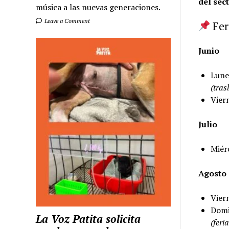
del sec
música a las nuevas generaciones.
Leave a Comment
Fer
Junio
Lune
(tras
Vier
Julio
Miér
Agosto
Vier
Domi
La Voz Patita solicita
(feri