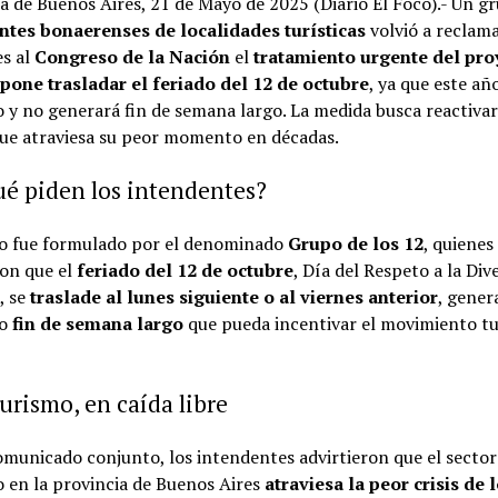
a de Buenos Aires, 21 de Mayo de 2025 (Diario El Foco).- Un g
ntes bonaerenses de localidades turísticas
volvió a reclama
es al
Congreso de la Nación
el
tratamiento urgente del pro
pone trasladar el feriado del 12 de octubre
, ya que este añ
y no generará fin de semana largo. La medida busca reactiva
que atraviesa su peor momento en décadas.
é piden los intendentes?
do fue formulado por el denominado
Grupo de los 12
, quienes
ron que el
feriado del 12 de octubre
, Día del Respeto a la Div
, se
traslade al lunes siguiente o al viernes anterior
, gener
vo
fin de semana largo
que pueda incentivar el movimiento tu
turismo, en caída libre
municado conjunto, los intendentes advirtieron que el sector
o en la provincia de Buenos Aires
atraviesa la peor crisis de 