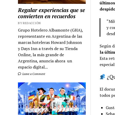
últimos
despido
Regalar experiencias que se
convierten en recuerdos
“Mil
BY REDACCIÓN
y co
Grupo Hotelero Albamonte (GHA),
desd
representante en Argentina de las
marcas hoteleras Howard Johnson
Según d
y Days Inn a través de su Tienda
la últi
Online, la más grande de
Esta ret
Argentina, anuncia ahora un
especial
espacio digital...
Leave a Comment
¿Qu
El docu
todos pe
Gusta
Seba