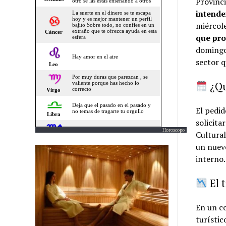
Provinci
intende
miércol
que pro
domingo 
sector 
¿Qu
El pedi
solicita
Horoscopo
Cultural
un nue
interno.
El 
En un co
turístic