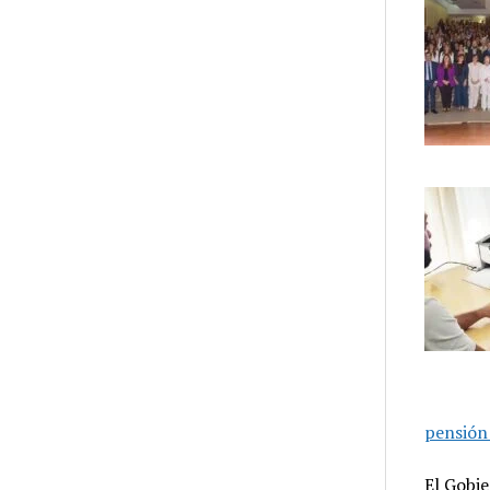
pensión
El Gobie