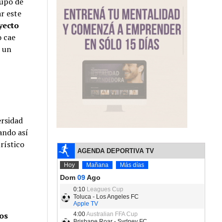
rupo de
r este
yecto
o cae
r un
ersidad
ando así
rístico
los