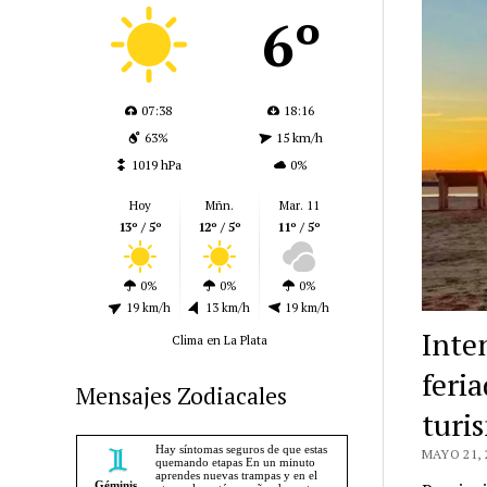
6º
07:38
18:16
63%
15 km/h
1019 hPa
0%
Hoy
Mñn.
Mar. 11
13º / 5º
12º / 5º
11º / 5º
0%
0%
0%
19 km/h
13 km/h
19 km/h
Inte
Clima en La Plata
feri
Mensajes Zodiacales
turi
MAYO 21, 