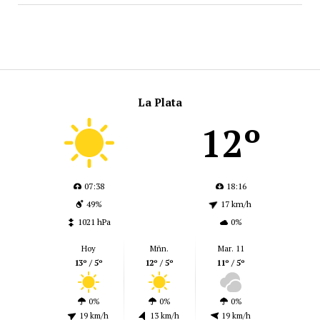
La Plata
12º
07:38
18:16
49%
17 km/h
1021 hPa
0%
Hoy
Mñn.
Mar. 11
13º / 5º
12º / 5º
11º / 5º
0%
0%
0%
19 km/h
13 km/h
19 km/h