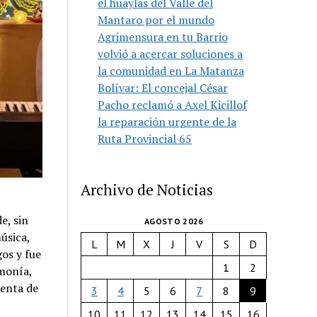
el huaylas del Valle del
Mantaro por el mundo
Agrimensura en tu Barrio
volvió a acercar soluciones a
la comunidad en La Matanza
Bolívar: El concejal César
Pacho reclamó a Axel Kicillof
la reparación urgente de la
Ruta Provincial 65
Archivo de Noticias
e, sin
AGOSTO 2026
úsica,
L
M
X
J
V
S
D
os y fue
1
2
monía,
denta de
3
4
5
6
7
8
9
10
11
12
13
14
15
16