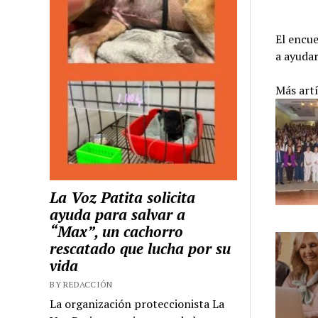
El encu
a ayudar
Más art
La Voz Patita solicita
ayuda para salvar a
“Max”, un cachorro
rescatado que lucha por su
vida
BY REDACCIÓN
La organización proteccionista La