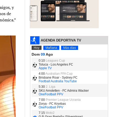
igos, y
hos de
nómica.”