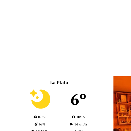
La Plata
6º
07:38
18:16
68%
14 km/h