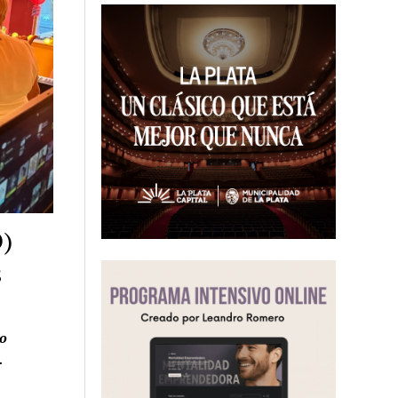
O)
s
o
.