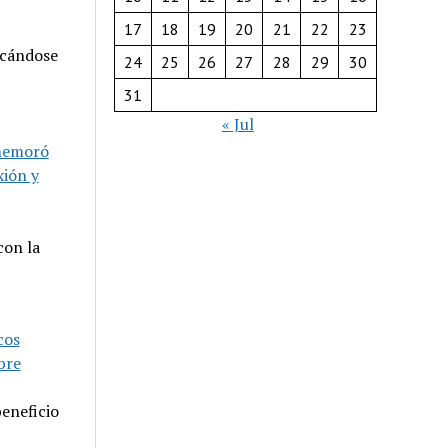
17
18
19
20
21
22
23
rcándose
24
25
26
27
28
29
30
31
« Jul
nmemoró
xión y
con la
cos
bre
beneficio