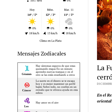
1017 hPa
0%
Hoy
Mñn.
Mar. 11
14º / 5º
12º / 3º
11º / 5º
0%
0%
0%
18 km/h
13 km/h
18 km/h
Clima en La Plata
Mensajes Zodiacales
La F
cerr
DICIEMBRE
En el Re
oriental