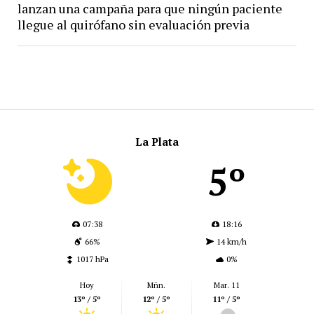
lanzan una campaña para que ningún paciente
llegue al quirófano sin evaluación previa
La Plata
5º
07:38
18:16
66%
14 km/h
1017 hPa
0%
Hoy
Mñn.
Mar. 11
13º / 5º
12º / 5º
11º / 5º