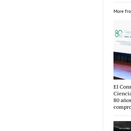
More fr
El Cons
Cienci
80 años
compro