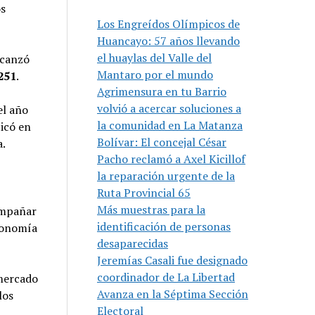
os
Los Engreídos Olímpicos de
Huancayo: 57 años llevando
el huaylas del Valle del
lcanzó
Mantaro por el mundo
251
.
Agrimensura en tu Barrio
volvió a acercar soluciones a
el año
la comunidad en La Matanza
bicó en
Bolívar: El concejal César
a.
Pacho reclamó a Axel Kicillof
la reparación urgente de la
Ruta Provincial 65
Más muestras para la
ompañar
identificación de personas
economía
desaparecidas
Jeremías Casali fue designado
coordinador de La Libertad
 mercado
Avanza en la Séptima Sección
los
Electoral