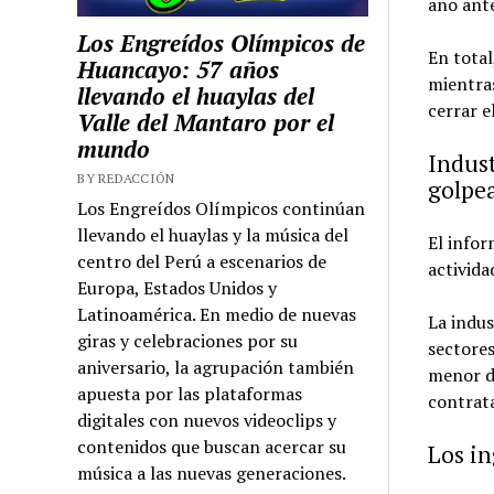
año ante
Los Engreídos Olímpicos de
En total
Huancayo: 57 años
mientra
llevando el huaylas del
cerrar e
Valle del Mantaro por el
mundo
Indust
BY REDACCIÓN
golpe
Los Engreídos Olímpicos continúan
llevando el huaylas y la música del
El infor
centro del Perú a escenarios de
activida
Europa, Estados Unidos y
Latinoamérica. En medio de nuevas
La indus
giras y celebraciones por su
sectores
aniversario, la agrupación también
menor d
apuesta por las plataformas
contrat
digitales con nuevos videoclips y
contenidos que buscan acercar su
Los in
música a las nuevas generaciones.