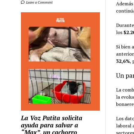
Leave a Comment
Además d
continúa
Durante
los
$2.2
Si bien
anterior
32,6%
, 
Un pa
La comb
la evolu
bonaere
La Voz Patita solicita
Los dato
ayuda para salvar a
laboral 
“Max”, un cachorro
sectores