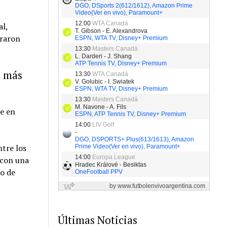
l,
graron
s más
e en
tre los
 con una
o de
Últimas Noticias