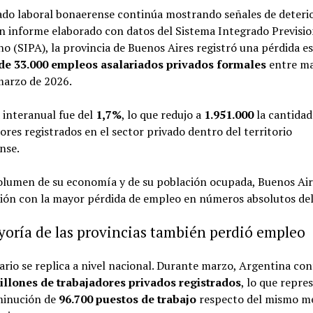
ado laboral bonaerense continúa mostrando señales de deterio
 informe elaborado con datos del Sistema Integrado Previsio
o (SIPA), la provincia de Buenos Aires registró una pérdida e
de 33.000 empleos asalariados privados formales
entre ma
marzo de 2026.
 interanual fue del
1,7%
, lo que redujo a
1.951.000
la cantidad
ores registrados en el sector privado dentro del territorio
nse.
olumen de su economía y de su población ocupada, Buenos Aire
ción con la mayor pérdida de empleo en números absolutos del
oría de las provincias también perdió empleo
ario se replica a nivel nacional. Durante marzo, Argentina con
illones de trabajadores privados registrados
, lo que repre
minución de
96.700 puestos de trabajo
respecto del mismo me