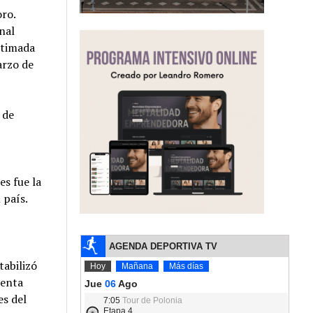
ro.
nal
stimada
rzo de
 de
s fue la
 país.
tabilizó
senta
s del