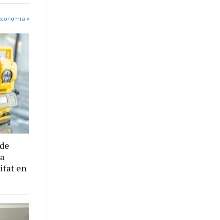
 Economía »
 de
ra
itat en