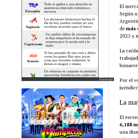
El merc
Según un
Argentin
de
más 
2025 y 
La caída
trabajad
bonaere
Por el v
Horoscopo
jurisdic
La may
El escen
6,188 m
una dis