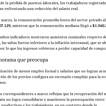
e la pérdida de puestos laborales, los trabajadores registrad
n enfrentando una reducción del salario real.
 marzo, la remuneración promedio bruta del sector privado a
07.129
, mientras que la remuneración mediana llegó a
$1.540.
 ambos indicadores mostraron aumentos nominales respecto d
, las subas fueron inferiores a la inflación interanual, que se u
por lo que los ingresos volvieron a perder capacidad de compr
norama que preocupa
inación de menos empleo formal y salarios que no logran ac
ción de los precios configura un escenario complejo para la 
nse.
s correspondientes a marzo reflejan que la recuperación del
aún no logra consolidarse y mantienen la preocupación entre 
 productivos y los trabajadores, en un contexto donde la