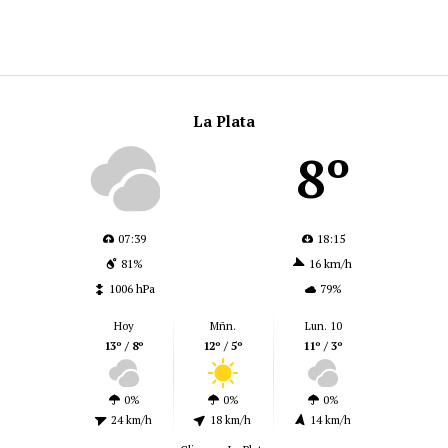
La Plata
8º
07:39
18:15
81%
16 km/h
1006 hPa
79%
Hoy
Mñn.
Lun. 10
13º / 8º
12º / 5º
11º / 3º
0%
0%
0%
24 km/h
18 km/h
14 km/h