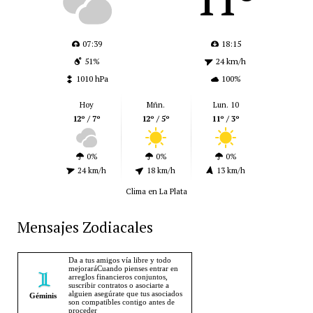
11º
07:39
18:15
51%
24 km/h
1010 hPa
100%
Hoy
Mñn.
Lun. 10
12º / 7º
12º / 5º
11º / 3º
0%
0%
0%
24 km/h
18 km/h
13 km/h
Clima en La Plata
Mensajes Zodiacales