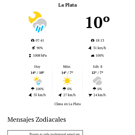
La Plata
10º
07:41
18:13
90%
31 km/h
1008 hPa
100%
Hoy
Mñn.
Sáb. 8
14º / 10º
14º / 7º
12º / 7º
100%
0%
0%
35 km/h
27 km/h
24 km/h
Clima en La Plata
Mensajes Zodiacales