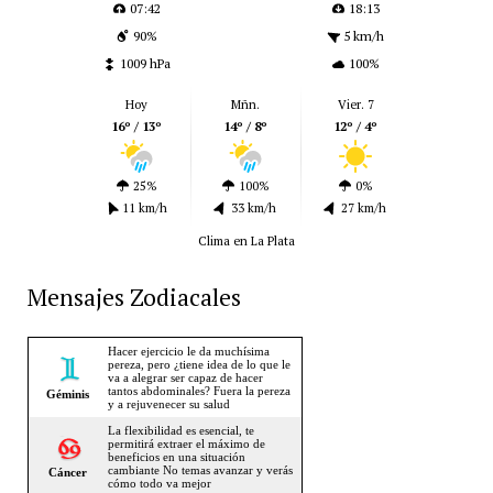
07:42
18:13
90%
5 km/h
1009 hPa
100%
Hoy
Mñn.
Vier. 7
16º / 13º
14º / 8º
12º / 4º
25%
100%
0%
11 km/h
33 km/h
27 km/h
Clima en La Plata
Mensajes Zodiacales