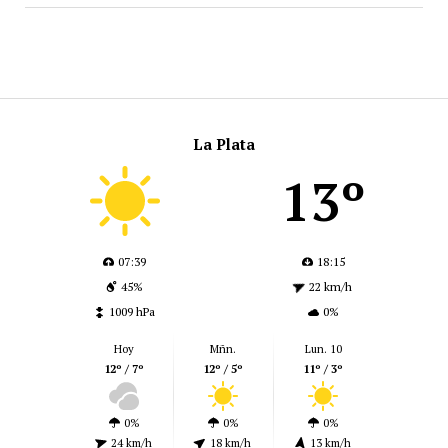
La Plata
13º
07:39
18:15
45%
22 km/h
1009 hPa
0%
Hoy
Mñn.
Lun. 10
12º / 7º
12º / 5º
11º / 3º
0%
0%
0%
24 km/h
18 km/h
13 km/h