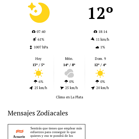
12º
07:40
18:14
61%
11 km/h
1007 hPa
1%
Hoy
Mñn.
Dom. 9
13º / 5º
14º / 8º
12º / 4º
6%
0%
0%
25 km/h
25 km/h
20 km/h
Clima en La Plata
Mensajes Zodiacales