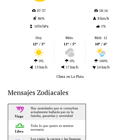
07:37
18:16
86%
8 km/h
1034 hPa
1%
Hoy
Mñn.
Miér. 12
12º / 3º
11º / 5º
10º / 6º
0%
0%
100%
13 km/h
17 km/h
24 km/h
Clima en La Plata
Mensajes Zodiacales