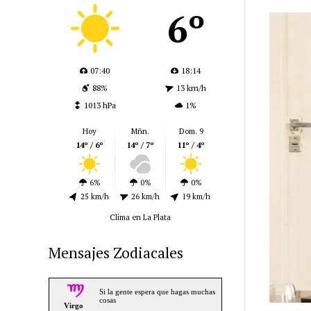
6º
07:40
18:14
88%
13 km/h
1013 hPa
1%
Hoy
Mñn.
Dom. 9
14º / 6º
14º / 7º
11º / 4º
6%
0%
0%
25 km/h
26 km/h
19 km/h
Clima en La Plata
Mensajes Zodiacales