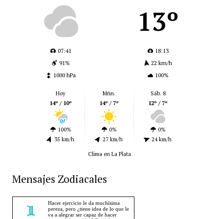
13º
07:41
18:13
91%
22 km/h
1000 hPa
100%
Hoy
Mñn.
Sáb. 8
14º / 10º
14º / 7º
12º / 7º
100%
0%
0%
35 km/h
27 km/h
24 km/h
Clima en La Plata
Mensajes Zodiacales