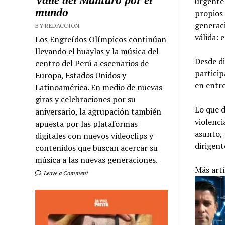
Valle del Mantaro por el
urgente 
mundo
propios 
generaci
BY REDACCIÓN
válida: 
Los Engreídos Olímpicos continúan
llevando el huaylas y la música del
Desde di
centro del Perú a escenarios de
particip
Europa, Estados Unidos y
en entre
Latinoamérica. En medio de nuevas
giras y celebraciones por su
Lo que d
aniversario, la agrupación también
violenci
apuesta por las plataformas
asunto, 
digitales con nuevos videoclips y
dirigent
contenidos que buscan acercar su
música a las nuevas generaciones.
Más art
Leave a Comment