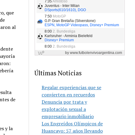
co, que
 de
caron al
idente
mayoría
aron:
ebería
Últimas Noticias
Regalar experiencias que se
esulta
convierten en recuerdos
entes de
Denuncia por trata y
explotación sexual a
empresario inmobiliario
Los Engreídos Olímpicos de
s y la
Huancayo: 57 años llevando