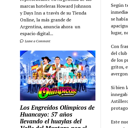
Según te
marcas hoteleras Howard Johnson
inmediac
y Days Inn a través de su Tienda
se había
Online, la más grande de
apacigua
Argentina, anuncia ahora un
lugar, n
espacio digital...
Leave a Comment
Con fras
del club
de los p
gritos,
avergonz
Si bien 
innegabl
Astiller
Los Engreídos Olímpicos de
protagon
Huancayo: 57 años
llevando el huaylas del
Este nue