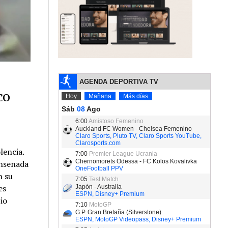
co
lencia.
Ensenada
n su
es
io