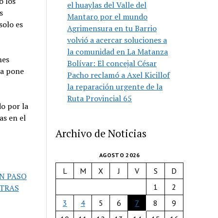
o los
el huaylas del Valle del
s
Mantaro por el mundo
solo es
Agrimensura en tu Barrio
volvió a acercar soluciones a
la comunidad en La Matanza
nes
Bolívar: El concejal César
ta pone
Pacho reclamó a Axel Kicillof
la reparación urgente de la
Ruta Provincial 65
o por la
as en el
Archivo de Noticias
AGOSTO 2026
L
M
X
J
V
S
D
UN PASO
1
2
 TRAS
3
4
5
6
7
8
9