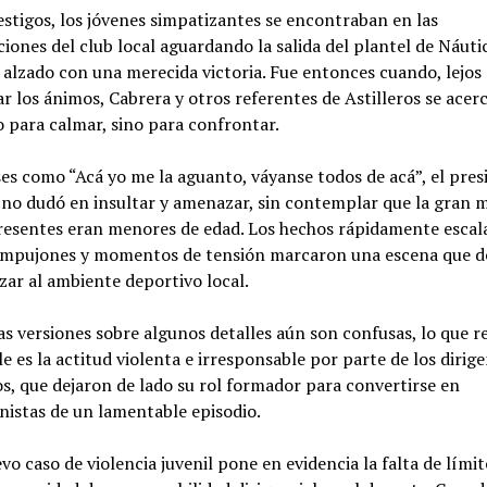
stigos, los jóvenes simpatizantes se encontraban en las
iones del club local aguardando la salida del plantel de Náuti
 alzado con una merecida victoria. Fue entonces cuando, lejos
r los ánimos, Cabrera y otros referentes de Astilleros se acer
o para calmar, sino para confrontar.
es como “Acá yo me la aguanto, váyanse todos de acá”, el pres
 no dudó en insultar y amenazar, sin contemplar que la gran 
resentes eran menores de edad. Los hechos rápidamente escal
 empujones y momentos de tensión marcaron una escena que d
ar al ambiente deportivo local.
las versiones sobre algunos detalles aún son confusas, lo que r
e es la actitud violenta e irresponsable por parte de los dirig
os, que dejaron de lado su rol formador para convertirse en
istas de un lamentable episodio.
vo caso de violencia juvenil pone en evidencia la falta de límite