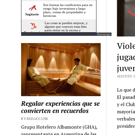
Horoscopo
Viol
juga
juve
AGOSTO 14
Lo que d
El pasad
Regalar experiencias que se
y el Clu
convierten en recuerdos
mayoría 
verbales
BY REDACCIÓN
presiden
Grupo Hotelero Albamonte (GHA),
representante en Argentina de las