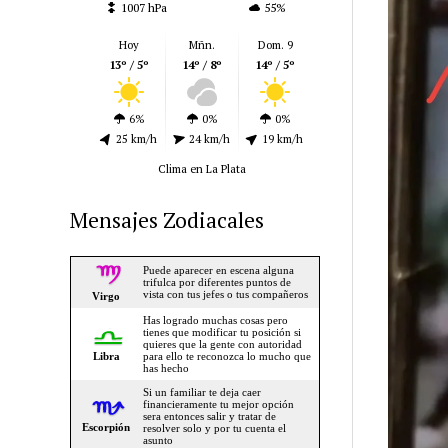
1007 hPa
55%
Hoy
Mñn.
Dom. 9
13º / 5º
14º / 8º
14º / 5º
6%
0%
0%
25 km/h
24 km/h
19 km/h
Clima en La Plata
Mensajes Zodiacales