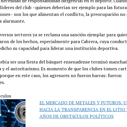
necesidad de responsabilidad dirigencial en el deporte. Cuand
líderes del club –quienes deberían ser ejemplo para las futura
ones– son los que alimentan el conflicto, la preocupación no 
es alarmante.
versos sectores ya se reclama una sanción ejemplar para quie
aron de los hechos, especialmente para Cabrera, cuya conduc
dicho su capacidad para liderar una institución deportiva.
ebía ser una fiesta del básquet ensenadense terminó manchad
a y el autoritarismo. Es momento de que los clubes tomen cart
porque en este caso, los agresores no fueron barras: fueron
es.
ículos
EL MERCADO DE METALES Y FUTUROS: 
HACIA LA TRANSPARENCIA EN EL LITIO
AÑOS DE OBSTÁCULOS POLÍTICOS