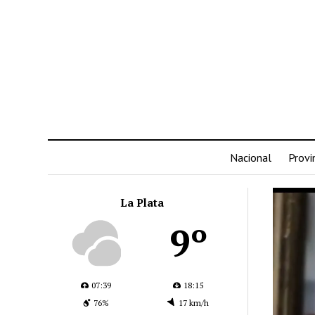
Nacional
Provi
La Plata
9º
07:39
18:15
76%
17 km/h