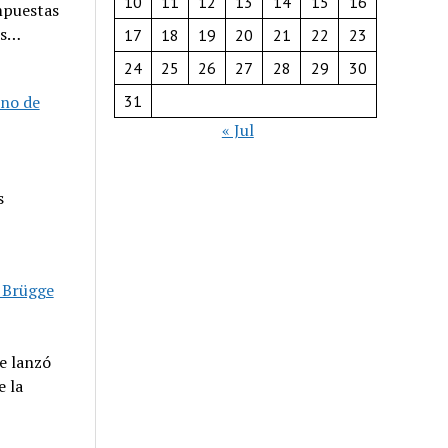
10
11
12
13
14
15
16
mpuestas
es…
17
18
19
20
21
22
23
24
25
26
27
28
29
30
rno de
31
« Jul
s
e Brügge
e lanzó
e la