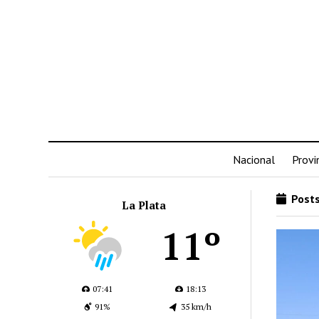
Nacional
Provi
Posts
La Plata
11º
07:41
18:13
91%
35 km/h