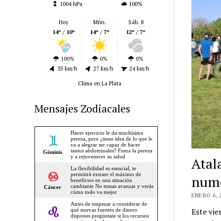
1004 hPa
100%
Hoy
Mñn.
Sáb. 8
14º / 10º
14º / 7º
12º / 7º
100%
0%
0%
35 km/h
27 km/h
24 km/h
Clima en La Plata
Mensajes Zodiacales
Atal
nume
ENERO 6, 
Este vie