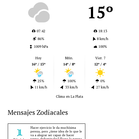
15º
07:42
18:13
86%
8 km/h
1009 hPa
100%
Hoy
Mñn.
Vier. 7
16º / 13º
14º / 8º
12º / 4º
25%
100%
0%
11 km/h
33 km/h
27 km/h
Clima en La Plata
Mensajes Zodiacales