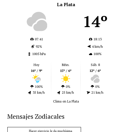
La Plata
14º
07:41
18:13
92%
4 km/h
1005 hPa
100%
Hoy
Mñn.
Sáb. 8
16º / 9º
15º / 6º
12º / 6º
100%
0%
0%
35 km/h
25 km/h
21 km/h
Clima en La Plata
Mensajes Zodiacales