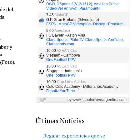
n
de del
da
e
aber y
a
(Foto).
Últimas Noticias
Regalar experiencias que se