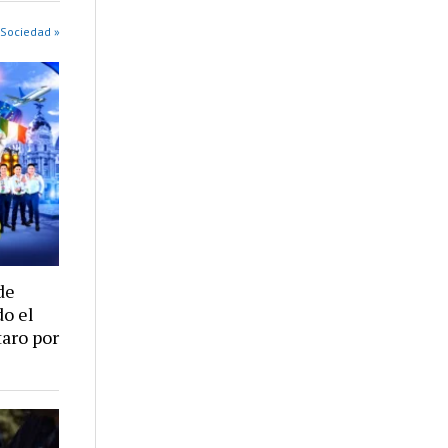
 Sociedad »
de
do el
taro por