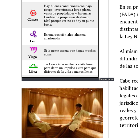
En su pr
(FADA) r
encuentr
distinta
la Ley N
Al mismo
difundir
de las s
Horoscopo
Cabe rec
habilita
legales 
jurisdic
reales y
georrefe
territori