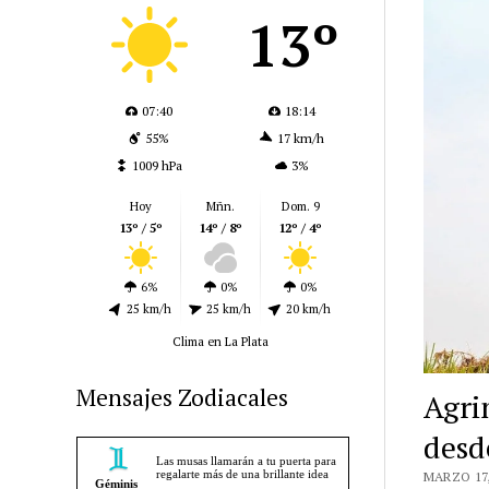
13º
07:40
18:14
55%
17 km/h
1009 hPa
3%
Hoy
Mñn.
Dom. 9
13º / 5º
14º / 8º
12º / 4º
6%
0%
0%
25 km/h
25 km/h
20 km/h
Clima en La Plata
Mensajes Zodiacales
Agri
desd
MARZO 17,