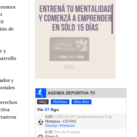
mensura
n
ir
ión de
r y
sarrollo
ados y
oriales
derechos
ctiva
atastros