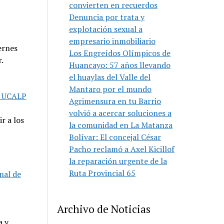
convierten en recuerdos
Denuncia por trata y
explotación sexual a
empresario inmobiliario
ernes
Los Engreídos Olímpicos de
.
Huancayo: 57 años llevando
el huaylas del Valle del
Mantaro por el mundo
a UCALP
Agrimensura en tu Barrio
volvió a acercar soluciones a
r a los
la comunidad en La Matanza
Bolívar: El concejal César
Pacho reclamó a Axel Kicillof
la reparación urgente de la
Ruta Provincial 65
nal de
Archivo de Noticias
a y