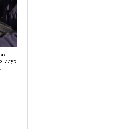
on
de Mayo
a