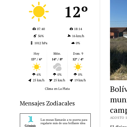
12º
07:40
18:14
56%
16 km/h
1012 hPa
0%
Hoy
Mñn.
Dom. 9
13º / 6º
14º / 8º
12º / 4º
6%
0%
0%
25 km/h
25 km/h
19 km/h
Bolí
Clima en La Plata
muni
Mensajes Zodiacales
camp
AGOSTO 11