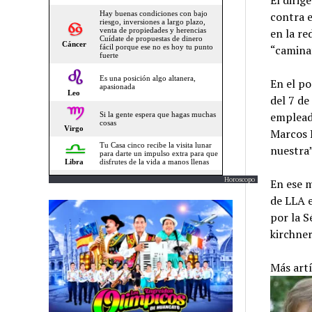
El dirig
contra e
en la re
“caminat
En el po
del 7 de
empleado
Marcos 
nuestra”
Horoscopo
En ese m
de LLA e
por la S
kirchner
Más art