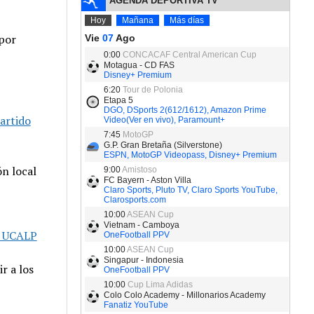
 por
partido
ón local
a UCALP
r a los