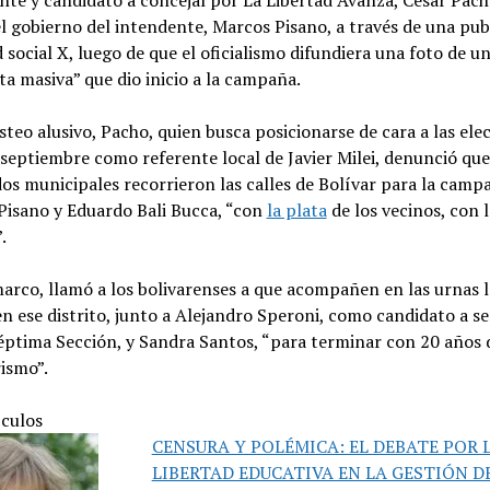
ente y candidato a concejal por La Libertad Avanza, César Pach
l gobierno del intendente, Marcos Pisano, a través de una pub
d social X, luego de que el oficialismo difundiera una foto de u
a masiva” que dio inicio a la campaña.
steo alusivo, Pacho, quien busca posicionarse de cara a las ele
 septiembre como referente local de Javier Milei, denunció que
s municipales recorrieron las calles de Bolívar para la camp
Pisano y Eduardo Bali Bucca, “con
la plata
de los vecinos, con l
.
arco, llamó a los bolivarenses a que acompañen en las urnas l
n ese distrito, junto a Alejandro Speroni, como candidato a s
éptima Sección, y Sandra Santos, “para terminar con 20 años 
ismo”.
ículos
CENSURA Y POLÉMICA: EL DEBATE POR 
LIBERTAD EDUCATIVA EN LA GESTIÓN DE