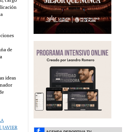
o, cargó
licación
na
cciones
aña de
a
as ideas
enador
de
LA
 JAVIER