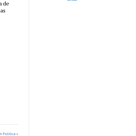
a de
las
n Política »