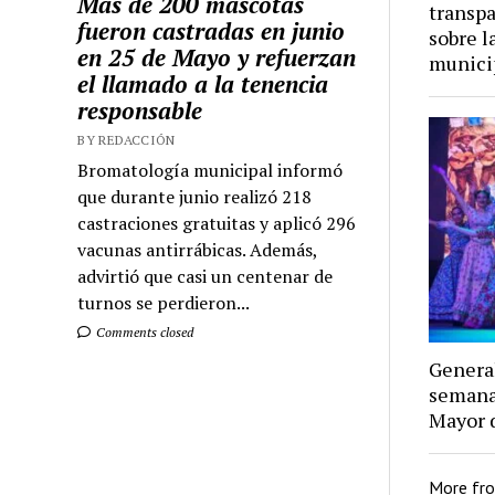
Más de 200 mascotas
transpa
fueron castradas en junio
sobre l
en 25 de Mayo y refuerzan
munici
el llamado a la tenencia
responsable
BY REDACCIÓN
Bromatología municipal informó
que durante junio realizó 218
castraciones gratuitas y aplicó 296
vacunas antirrábicas. Además,
advirtió que casi un centenar de
turnos se perdieron...
Comments closed
General
semana 
Mayor 
More fr