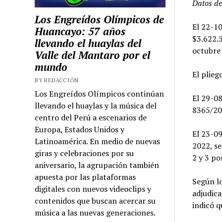
Datos de
Los Engreídos Olímpicos de
El 22-10
Huancayo: 57 años
$3.622.5
llevando el huaylas del
octubre
Valle del Mantaro por el
mundo
El plieg
BY REDACCIÓN
Los Engreídos Olímpicos continúan
El 29-08
llevando el huaylas y la música del
8365/202
centro del Perú a escenarios de
Europa, Estados Unidos y
El 23-09
Latinoamérica. En medio de nuevas
2022, se
giras y celebraciones por su
2 y 3 po
aniversario, la agrupación también
apuesta por las plataformas
Según lo
digitales con nuevos videoclips y
adjudica
contenidos que buscan acercar su
indicó q
música a las nuevas generaciones.