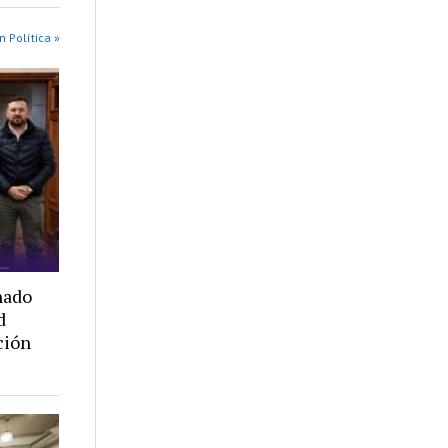
n Política »
nado
d
ción