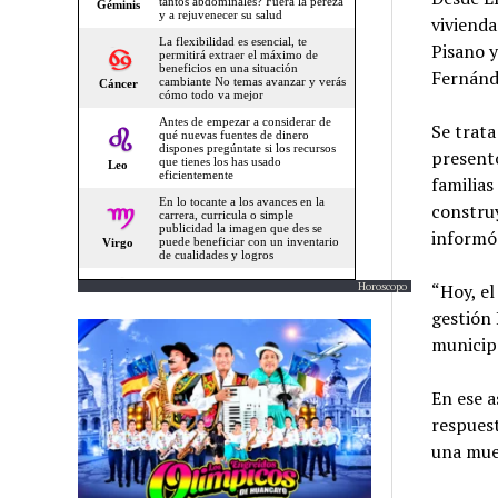
vivienda
Pisano y
Fernánd
Se trata
presentó
familias
construy
informó 
Horoscopo
“Hoy, el
gestión
municipa
En ese a
respuest
una mue