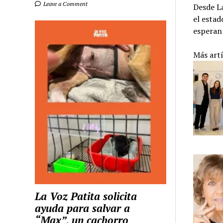
Leave a Comment
Desde La
el estad
esperan 
Más art
La Voz Patita solicita
ayuda para salvar a
“Max”, un cachorro