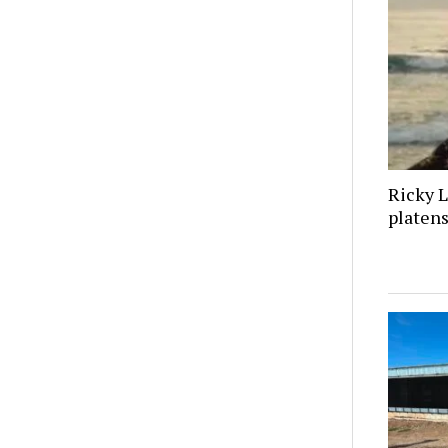
Ricky L
platen