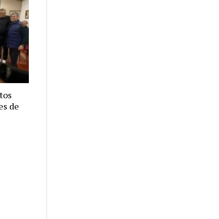
tos
es de