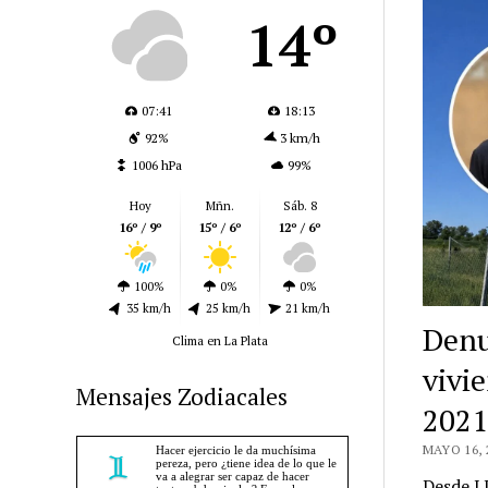
14º
07:41
18:13
92%
3 km/h
1006 hPa
99%
Hoy
Mñn.
Sáb. 8
16º / 9º
15º / 6º
12º / 6º
100%
0%
0%
35 km/h
25 km/h
21 km/h
Denu
Clima en La Plata
vivi
Mensajes Zodiacales
2021
MAYO 16, 
Desde LL