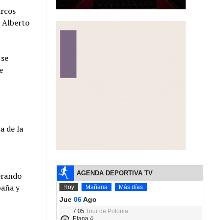
arcos
e Alberto
 se
e
,
a de la
erando
paña y