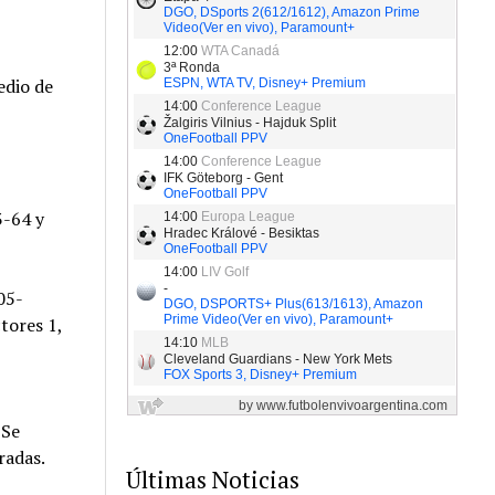
edio de
3-64 y
05-
tores 1,
 Se
radas.
Últimas Noticias