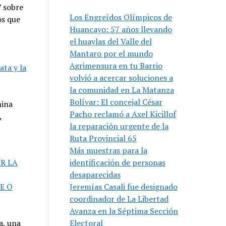
” sobre
Los Engreídos Olímpicos de
os que
Huancayo: 57 años llevando
el huaylas del Valle del
Mantaro por el mundo
Agrimensura en tu Barrio
ata y la
volvió a acercar soluciones a
la comunidad en La Matanza
Bolívar: El concejal César
mina
Pacho reclamó a Axel Kicillof
,
la reparación urgente de la
Ruta Provincial 65
Más muestras para la
R LA
identificación de personas
desaparecidas
E O
Jeremías Casali fue designado
coordinador de La Libertad
Avanza en la Séptima Sección
a, una
Electoral