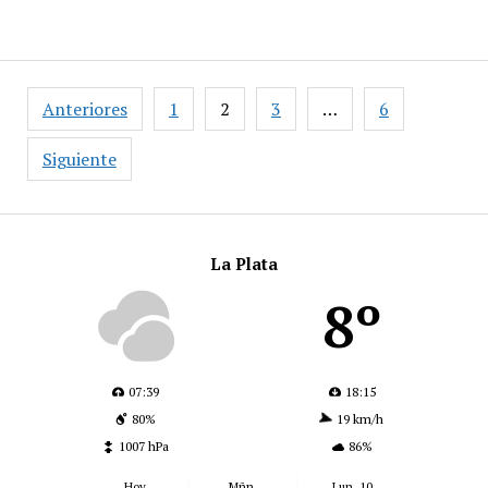
Paginación
Anteriores
1
2
3
…
6
de
entradas
Siguiente
La Plata
8º
07:39
18:15
80%
19 km/h
1007 hPa
86%
Hoy
Mñn.
Lun. 10