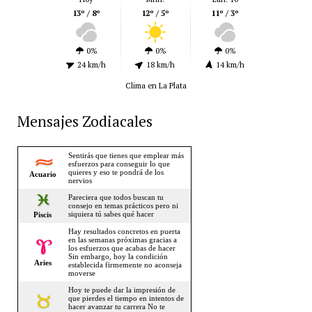
13º / 8º
12º / 5º
11º / 3º
0%
0%
0%
24 km/h
18 km/h
14 km/h
Clima en La Plata
Mensajes Zodiacales