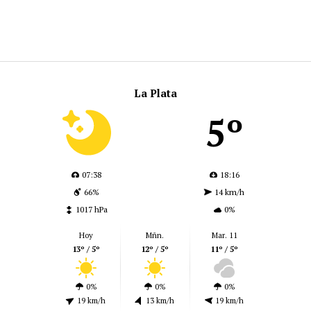
La Plata
5º
07:38
18:16
66%
14 km/h
1017 hPa
0%
Hoy
Mñn.
Mar. 11
13º / 5º
12º / 5º
11º / 5º
0%
0%
0%
19 km/h
13 km/h
19 km/h