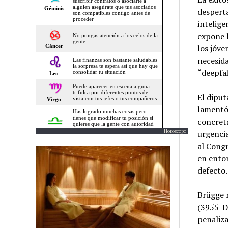
desperta
intelige
expone l
los jóve
necesida
“deepfa
El diput
lamentó
concreta
Horoscopo
urgencia
al Congr
en entor
defecto.
Brügge 
(3955-D-
penaliza