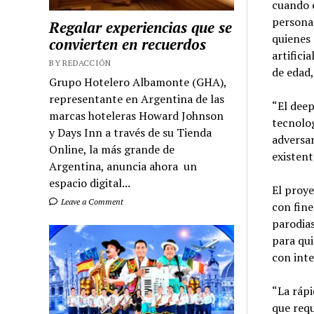
cuando e
persona.
Regalar experiencias que se
quienes 
convierten en recuerdos
artifici
BY REDACCIÓN
de edad,
Grupo Hotelero Albamonte (GHA),
representante en Argentina de las
“El deep
marcas hoteleras Howard Johnson
tecnolog
y Days Inn a través de su Tienda
adversar
Online, la más grande de
existente
Argentina, anuncia ahora un
espacio digital...
El proy
Leave a Comment
con fine
parodias
para qui
con intel
“La rápi
que requ