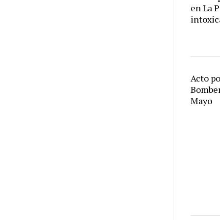
en La P
intoxic
Acto po
Bombero
Mayo