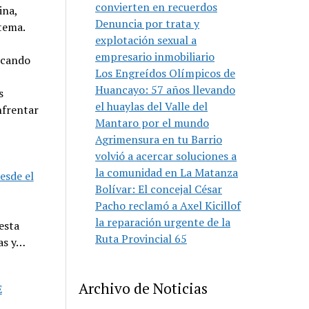
convierten en recuerdos
ina,
Denuncia por trata y
tema.
explotación sexual a
empresario inmobiliario
ocando
Los Engreídos Olímpicos de
Huancayo: 57 años llevando
s
el huaylas del Valle del
nfrentar
Mantaro por el mundo
Agrimensura en tu Barrio
volvió a acercar soluciones a
la comunidad en La Matanza
esde el
Bolívar: El concejal César
Pacho reclamó a Axel Kicillof
la reparación urgente de la
esta
Ruta Provincial 65
as y…
Archivo de Noticias
E