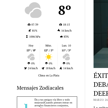
8º
07:39
18:15
81%
16 km/h
1006 hPa
83%
Hoy
Mñn.
Lun. 10
13º / 8º
12º / 5º
11º / 3º
0%
0%
0%
24 km/h
18 km/h
14 km/h
ÉXI
Clima en La Plata
DEB
Mensajes Zodiacales
DEE
MARZO 26,
La exito