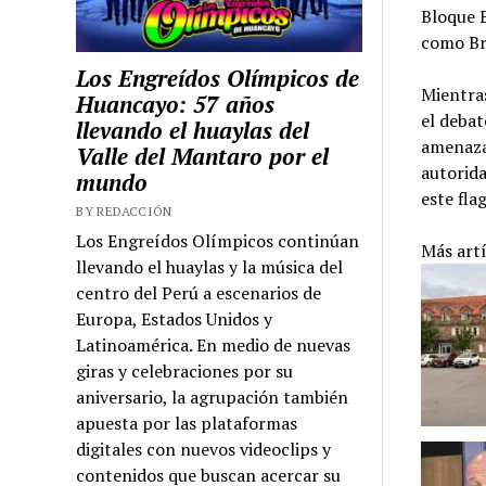
Bloque E
como Bra
Los Engreídos Olímpicos de
Mientras
Huancayo: 57 años
el debat
llevando el huaylas del
amenaza 
Valle del Mantaro por el
autorida
mundo
este flag
BY REDACCIÓN
Los Engreídos Olímpicos continúan
Más art
llevando el huaylas y la música del
centro del Perú a escenarios de
Europa, Estados Unidos y
Latinoamérica. En medio de nuevas
giras y celebraciones por su
aniversario, la agrupación también
apuesta por las plataformas
digitales con nuevos videoclips y
contenidos que buscan acercar su