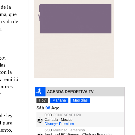
de la
ama, que
a vida de
a
ge,
das
con la
s remitió
enores
r
de ley
l para
iento,