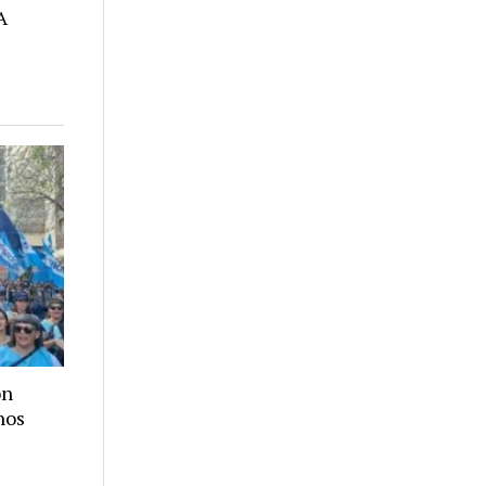
A
ón
hos