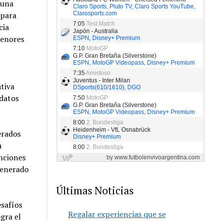
 una
 para
cia
menores
tiva
 datos
erados
a
nciones
generado
Últimas Noticias
esafíos
Regalar experiencias que se
gra el