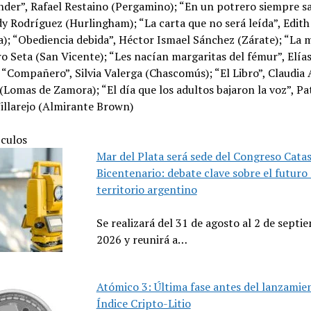
er”, Rafael Restaino (Pergamino); “En un potrero siempre sa
dy Rodríguez (Hurlingham); “La carta que no será leída”, Edit
a); “Obediencia debida”, Héctor Ismael Sánchez (Zárate); “La m
o Seta (San Vicente); “Les nacían margaritas del fémur”, Elía
 “Compañero”, Silvia Valerga (Chascomús); “El Libro”, Claudia 
(Lomas de Zamora); “El día que los adultos bajaron la voz”, Pat
illarejo (Almirante Brown)
ículos
Mar del Plata será sede del Congreso Catas
Bicentenario: debate clave sobre el futuro 
territorio argentino
Se realizará del 31 de agosto al 2 de septi
2026 y reunirá a…
Atómico 3: Última fase antes del lanzamie
Índice Cripto-Litio