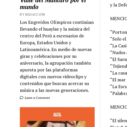
Valle del Mantaro por el
y la Def
mundo
BY REDACCIÓN
MENCIO
Los Engreídos Olímpicos continúan
llevando el huaylas y la música del
“Portone
centro del Perú a escenarios de
“Solo el
Europa, Estados Unidos y
“La Casi
Latinoamérica. En medio de nuevas
“Nudos d
giras y celebraciones por su
“El Sarm
aniversario, la agrupación también
“Tejiend
apuesta por las plataformas
“La casa
digitales con nuevos videoclips y
“El mar 
contenidos que buscan acercar su
“La Escu
música a las nuevas generaciones.
“Palabra
Leave a Comment
MENCI
“El sile