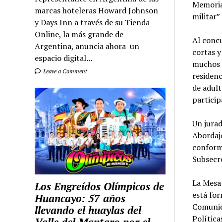
Memoria,
marcas hoteleras Howard Johnson
militar”
y Days Inn a través de su Tienda
Online, la más grande de
Al concu
Argentina, anuncia ahora un
cortas 
espacio digital...
muchos d
Leave a Comment
residenc
de adult
particip
Un jurad
Abordaje
conforma
Subsecre
La Mesa 
Los Engreídos Olímpicos de
está for
Huancayo: 57 años
Comunid
llevando el huaylas del
Política