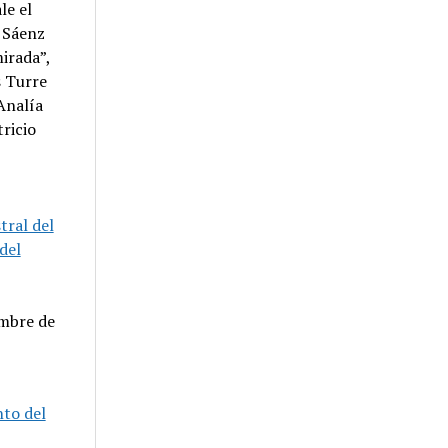
le el
h Sáenz
irada”,
s Turre
Analía
ricio
tral del
del
embre de
nto del