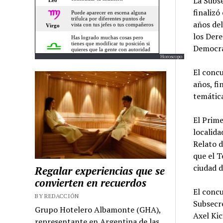
La Subs
finalizó
años del
los Dere
Democra
Horoscopo
El concu
años, fi
temática
El Prime
localida
Relato d
que el T
ciudad 
Regalar experiencias que se
convierten en recuerdos
El concu
BY REDACCIÓN
Subsecr
Grupo Hotelero Albamonte (GHA),
Axel Kic
representante en Argentina de las