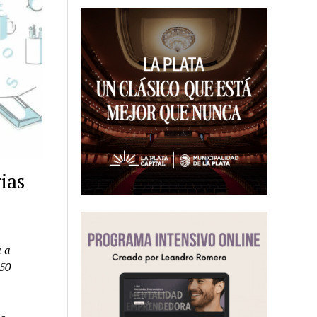
ias
a a
 50