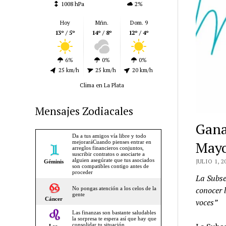
1008 hPa
2%
Hoy
Mñn.
Dom. 9
13º / 5º
14º / 8º
12º / 4º
6%
0%
0%
25 km/h
25 km/h
20 km/h
Clima en La Plata
Mensajes Zodiacales
Gana
Mayo
JULIO 1, 2
La Subse
conocer 
voces”