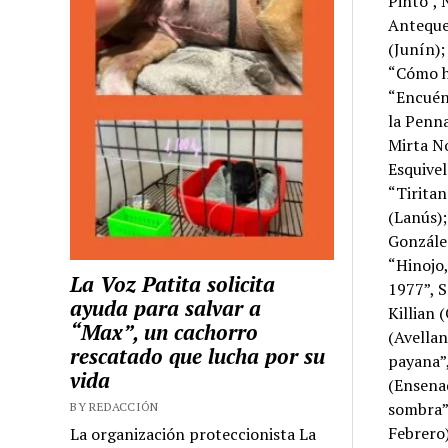
Pinto”, 
Anteque
(Junín);
“Cómo ha
“Encuén
la Penna
Mirta No
Esquivel
“Tiritan
(Lanús);
González
“Hinojo,
La Voz Patita solicita
1977”, S
ayuda para salvar a
Killian 
“Max”, un cachorro
(Avellan
rescatado que lucha por su
payana”,
vida
(Ensenad
sombra”,
BY REDACCIÓN
Febrero)
La organización proteccionista La