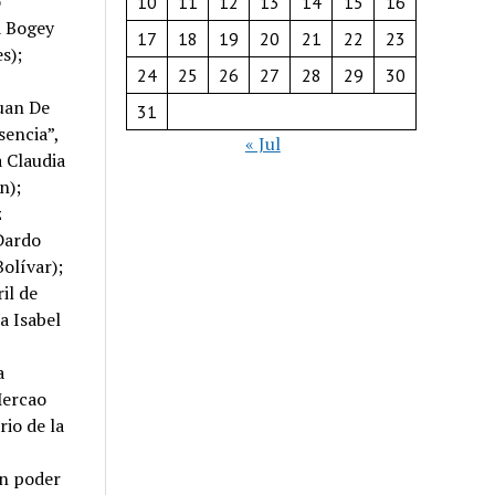
o
10
11
12
13
14
15
16
a Bogey
17
18
19
20
21
22
23
s);
24
25
26
27
28
29
30
uan De
31
sencia”,
« Jul
a Claudia
n);
z
 Dardo
olívar);
il de
a Isabel
a
Mercao
rio de la
in poder