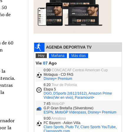
s
a 50
año de
s de 60
ón
 la
stencia.
ientras
la
ernador
por la