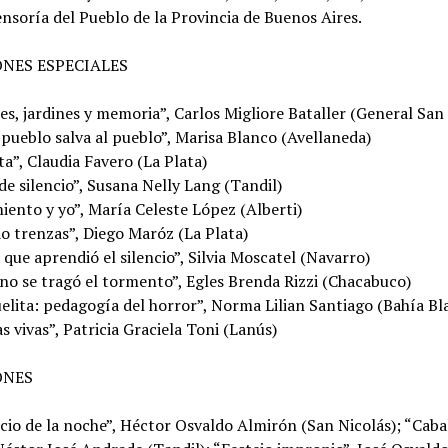
ensoría del Pueblo de la Provincia de Buenos Aires.
NES ESPECIALES
s, jardines y memoria”, Carlos Migliore Bataller (General San
 pueblo salva al pueblo”, Marisa Blanco (Avellaneda)
ta”, Claudia Favero (La Plata)
e silencio”, Susana Nelly Lang (Tandil)
iento y yo”, María Celeste López (Alberti)
o trenzas”, Diego Maróz (La Plata)
 que aprendió el silencio”, Silvia Moscatel (Navarro)
no se tragó el tormento”, Egles Brenda Rizzi (Chacabuco)
elita: pedagogía del horror”, Norma Lilian Santiago (Bahía Bl
s vivas”, Patricia Graciela Toni (Lanús)
ONES
ncio de la noche”, Héctor Osvaldo Almirón (San Nicolás); “Caba