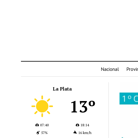
Nacional
Provi
La Plata
13º
07:40
18:14
57%
16 km/h