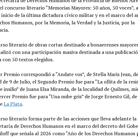
ecretaría de Derechos Humanos de la Provincia de Buenos Aire
 el concurso literario “Memorias Mayores: 50 años, 50 voces”, 
 inicio de la última dictadura cívico militar y en el marco del 
chos Humanos, por la Memoria, la Verdad y la Justicia, por la
cia.
rso literario de obras cortas destinado a bonaerenses mayore
nalizó con una participación masiva destinada a una publicaci
 con 50 textos elegidos.
r Premio correspondió a “Andate vos”, de Stella Maris Jean, de
d de 9 de Julio, el Segundo Premio fue para “La ollita de la resi
e insilio” de Juana Elsa Miranda, de la localidad de Quilmes, m
ercer Premio fue para “Una nube gris” de Jorge Ernesto Gil, de 
de
La Plata
.
rso literario forma parte de las acciones que lleva adelante la
etaría de Derechos Humanos en el marco del decreto del Gob
iloff que señala al 2026 como “Año de los Derechos Humanos 