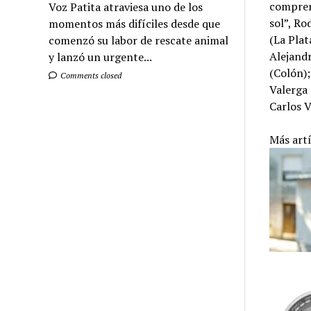
comprend
Voz Patita atraviesa uno de los
sol”, Ro
momentos más difíciles desde que
(La Plat
comenzó su labor de rescate animal
Alejandr
y lanzó un urgente...
(Colón);
Comments closed
Valerga 
Carlos V
Más art