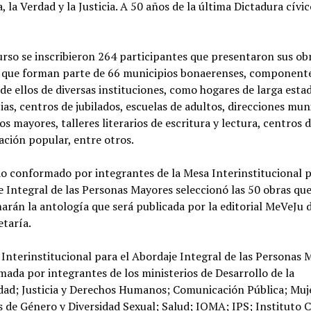
 la Verdad y la Justicia. A 50 años de la última Dictadura cívic
rso se inscribieron 264 participantes que presentaron sus ob
y que forman parte de 66 municipios bonaerenses, component
e ellos de diversas instituciones, como hogares de larga estad
ias, centros de jubilados, escuelas de adultos, direcciones mun
os mayores, talleres literarios de escritura y lectura, centros 
ación popular, entre otros.
o conformado por integrantes de la Mesa Interinstitucional p
 Integral de las Personas Mayores seleccionó las 50 obras qu
rán la antología que será publicada por la editorial MeVeJu d
taría.
Interinstitucional para el Abordaje Integral de las Personas 
mada por integrantes de los ministerios de Desarrollo de la
ad; Justicia y Derechos Humanos; Comunicación Pública; Muje
s de Género y Diversidad Sexual; Salud; IOMA; IPS; Instituto C