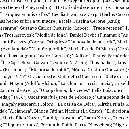
Néstor José Andrade (Tandil); “Festejo impropio”, José Osvald
ra (General Pueyrredón); “Historia de desencuentros”, Susan
 “Tanques en mis calles”, Cecilia Francisca Carpi (Carlos Casare
s hecho sufrir a tu madre”, Estela Cristina Cerone (Azul);
trenme”, Gustavo Carlos Cucurulo (Lobos); “Trece retenes”, J
 (Tres Arroyos); “Media de lana”, Daniel Deybe (Pinamar); “Au
emí Esteves (Coronel Pringles); “La novela de la tarde”, Marí
 (Avellaneda); “Mi niño perdido”, María Estela Di Mauro (Moró
do”, Luis Eugenio Favero (Berisso); “Dalton”, Emilce Fernánde
 “La Caja”, Silvia Galván (Leandro N. Alem); “Los nadies”, Luis
 (Ensenada); “Memoria de roble”, Mónica Cristina González (B
 mayo 1976”, Graciela Ester Gubinelli (Olavarría); “Siete de abr
onia Hegen (Adolfo Alsina); “La silenciosa resistencia”, Griseld
(Carmen de Areco); “Una paloma, dos veces”, Félix Loiácono
eda); “1976”, Oscar Marful (Tres de Febrero); “Campeona de l
 Magaly Mascardi (Colón); “La casita de Evita”, Mirtha Ninfa 
a); “Alejandra”, Blanca Fátima Nachar (La Costa); “El dicciona
 María Élida Nazar (Tandil); “Ausencia”, Laura Nores (Tres de
; “El quinto plato”, Fernando Pablo Party (Necochea); “Sigo s