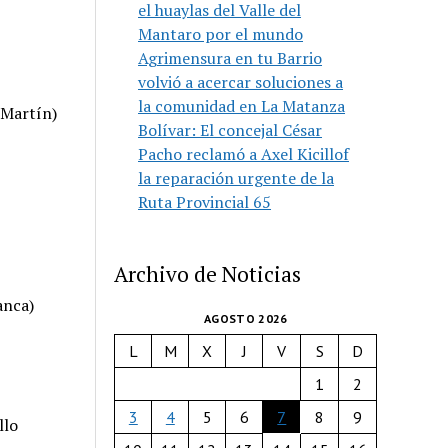
el huaylas del Valle del
Mantaro por el mundo
Agrimensura en tu Barrio
volvió a acercar soluciones a
la comunidad en La Matanza
 Martín)
Bolívar: El concejal César
Pacho reclamó a Axel Kicillof
la reparación urgente de la
Ruta Provincial 65
Archivo de Noticias
anca)
AGOSTO 2026
L
M
X
J
V
S
D
1
2
3
4
5
6
7
8
9
llo