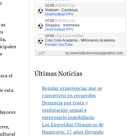
o
ras
es
ía,
icipales
de
Últimas Noticias
ara el
e
Regalar experiencias que se
e esta
convierten en recuerdos
Denuncia por trata y
explotación sexual a
Mayores
empresario inmobiliario
Los Engreídos Olímpicos de
res,
Huancayo: 57 años llevando
ultural