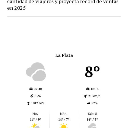
cantidad de viajeros y proyecta récord de ventas
en 2025
La Plata
8º
07:40
18:14
85%
21 km/h
1012 hPa
82%
Hoy
Mñn.
Sáb. 8
14º / 9º
14º / 7º
14º / 7º