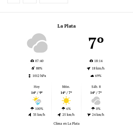
La Plata
7º
07:40
18:14
88%
18 km/h
1012 hPa
69%
Hoy
Mñn.
Sáb. 8
14º / 9º
14º / 7º
14º / 7º
100%
6%
0%
35 km/h
25 km/h
24 km/h
Clima en La Plata