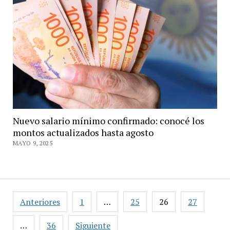
Nuevo salario mínimo confirmado: conocé los
montos actualizados hasta agosto
MAYO 9, 2025
Paginación
Anteriores
1
…
25
26
27
de
entradas
…
36
Siguiente