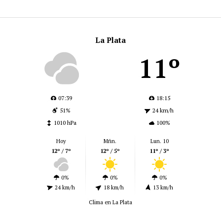
La Plata
11º
07:39
18:15
51%
24 km/h
1010 hPa
100%
Hoy
Mñn.
Lun. 10
12º / 7º
12º / 5º
11º / 3º
0%
0%
0%
24 km/h
18 km/h
13 km/h
Clima en La Plata