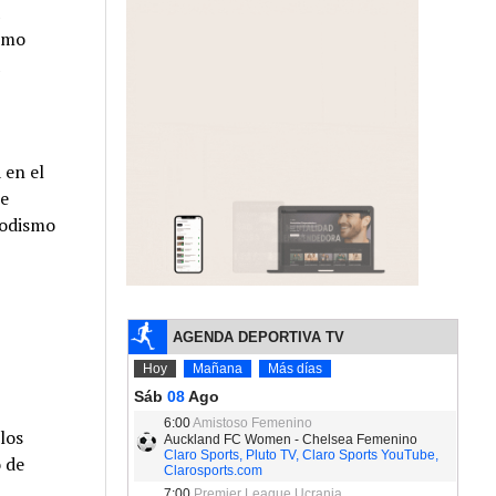
smo
 en el
e
iodismo
los
o de