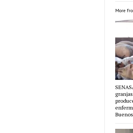
More fr
SENASA 
granjas
producc
enferm
Buenos