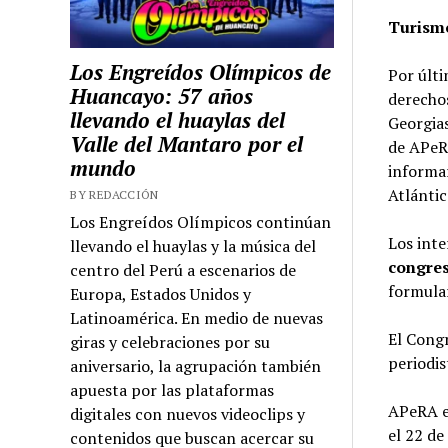
Turismo
Los Engreídos Olímpicos de
Por últi
Huancayo: 57 años
derechos
llevando el huaylas del
Georgias
Valle del Mantaro por el
de APeRA
mundo
informar
Atlántic
BY REDACCIÓN
Los Engreídos Olímpicos continúan
Los int
llevando el huaylas y la música del
congre
centro del Perú a escenarios de
formular
Europa, Estados Unidos y
Latinoamérica. En medio de nuevas
El Congr
giras y celebraciones por su
periodis
aniversario, la agrupación también
apuesta por las plataformas
APeRA es
digitales con nuevos videoclips y
el 22 de
contenidos que buscan acercar su