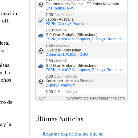
ormación
 off,
deral
a.
lsas.
n. La
ueños
tro de
Últimas Noticias
 y la
Regalar experiencias que se