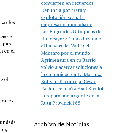
convierten en recuerdos
Denuncia por trata y
explotación sexual a
izar los
empresario inmobiliario
Los Engreídos Olímpicos de
osario
Huancayo: 57 años llevando
a para
el huaylas del Valle del
n en el
Mantaro por el mundo
Agrimensura en tu Barrio
volvió a acercar soluciones a
la comunidad en La Matanza
íe el
Bolívar: El concejal César
Pacho reclamó a Axel Kicillof
la reparación urgente de la
ara los
Ruta Provincial 65
 fundada
Archivo de Noticias
ión,