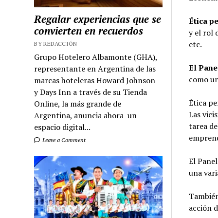
Regalar experiencias que se
Ética p
convierten en recuerdos
y el rol
etc.
BY REDACCIÓN
Grupo Hotelero Albamonte (GHA),
El Pane
representante en Argentina de las
como un 
marcas hoteleras Howard Johnson
y Days Inn a través de su Tienda
Ética pe
Online, la más grande de
Las vici
Argentina, anuncia ahora un
tarea de
espacio digital...
emprend
Leave a Comment
El Panel
una vari
También 
acción d