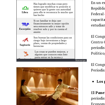
En un ex
Repúbli
Federal 
capacita
estudian
El Congr
Centro 
periodis
Político
Horoscopo
El Congr
Periodis
Los 
E
l Pane
periodis
Economí