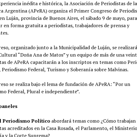
periencia inédita e histórica, la Asociación de Periodistas de la
ca Argentina (APeRA) organiza el Primer Congreso de Periodi
en Luján, provincia de Buenos Aires, el sábado 9 de mayo, para
r en forma gratuita a periodistas, trabajadores de prensa y
tes.
eso, organizado junto a la Municipalidad de Luján, se realizará
Cultural “Doña Ana de Matos” y un equipo de más de una veint
tas de APeRA capacitarán a los inscriptos en temas como Per
, Periodismo Federal, Turismo y Soberanía sobre Malvinas.
eso se realiza bajo el lema de fundación de APeRA: “Por un
mo Federal, Plural e independiente”.
paneles
l Periodismo Político
abordará temas como ¿Cómo trabajan 
tas acreditados en la Casa Rosada, el Parlamento, el Ministeri
a y la Corte Suprema?