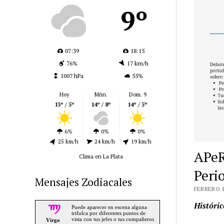
9º
07:39
18:15
76%
17 km/h
1007 hPa
55%
Hoy
Mñn.
Dom. 9
13º / 5º
14º / 8º
14º / 5º
6%
0%
0%
25 km/h
24 km/h
19 km/h
APeR
Clima en La Plata
Peri
Mensajes Zodiacales
FEBRERO 1
Históric