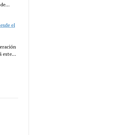
a de…
esde el
deración
á este…