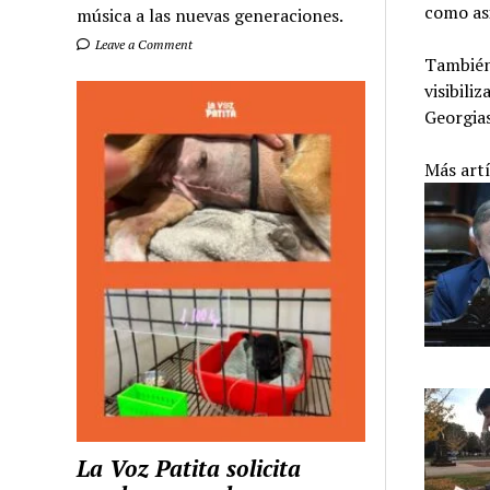
como asi
música a las nuevas generaciones.
Leave a Comment
También 
visibili
Georgias
Más art
La Voz Patita solicita