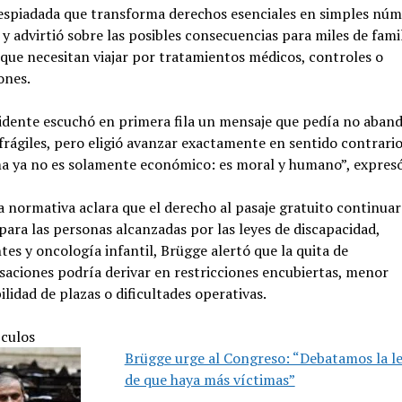
despiadada que transforma derechos esenciales en simples nú
” y advirtió sobre las posibles consecuencias para miles de famil
 que necesitan viajar por tratamientos médicos, controles o
ones.
idente escuchó en primera fila un mensaje que pedía no aban
frágiles, pero eligió avanzar exactamente en sentido contrario
a ya no es solamente económico: es moral y humano”, expresó
la normativa aclara que el derecho al pasaje gratuito continuar
para las personas alcanzadas por las leyes de discapacidad,
tes y oncología infantil, Brügge alertó que la quita de
aciones podría derivar en restricciones encubiertas, menor
ilidad de plazas o dificultades operativas.
ículos
Brügge urge al Congreso: “Debatamos la le
de que haya más víctimas”