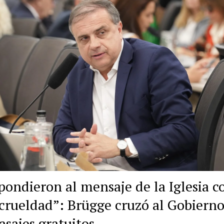
pondieron al mensaje de la Iglesia c
crueldad”: Brügge cruzó al Gobierno
asajes gratuitos