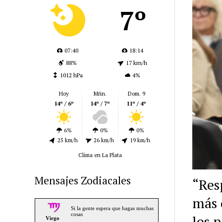
7º
07:40
18:14
88%
17 km/h
1012 hPa
4%
Hoy
Mñn.
Dom. 9
14º / 6º
14º / 7º
11º / 4º
6%
0%
0%
25 km/h
26 km/h
19 km/h
Clima en La Plata
Mensajes Zodiacales
“Res
más 
los p