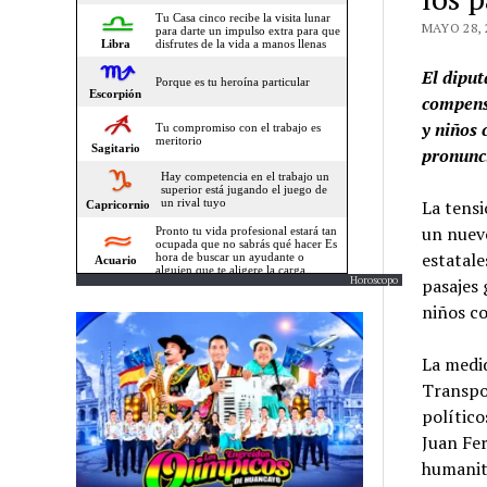
MAYO 28, 
El dipu
compensa
y niños 
pronunc
La tensi
un nuevo
estatale
Horoscopo
pasajes 
niños co
La medid
Transpor
político
Juan Fer
humanita