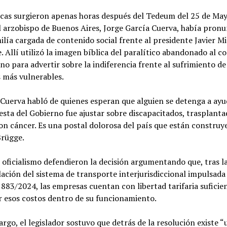
icas surgieron apenas horas después del Tedeum del 25 de May
 arzobispo de Buenos Aires, Jorge García Cuerva, había pron
lía cargada de contenido social frente al presidente Javier Mil
. Allí utilizó la imagen bíblica del paralítico abandonado al c
no para advertir sobre la indiferencia frente al sufrimiento de
 más vulnerables.
Cuerva habló de quienes esperan que alguien se detenga a ayud
esta del Gobierno fue ajustar sobre discapacitados, trasplanta
on cáncer. Es una postal dolorosa del país que están construy
Brügge.
 oficialismo defendieron la decisión argumentando que, tras l
ación del sistema de transporte interjurisdiccional impulsada 
883/2024, las empresas cuentan con libertad tarifaria suficie
 esos costos dentro de su funcionamiento.
rgo, el legislador sostuvo que detrás de la resolución existe “