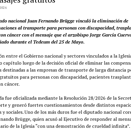
2026
tado nacional
Juan Fernando Brügge
vinculó la eliminación de
ciones al transporte para personas con discapacidad, traspl
con cáncer con el mensaje que el arzobispo Jorge García Cuerv
iado durante el Tedeum del 25 de Mayo.
ón entre el Gobierno nacional y sectores vinculados a la Igles
 capítulo luego de la decisión oficial de eliminar las compens
s destinadas a las empresas de transporte de larga distancia p
gratuitos para personas con discapacidad, pacientes trasplan
n cáncer.
a fue oficializada mediante la Resolución 28/2026 de la Secre
te y generó fuertes cuestionamientos desde distintos espaci
s y sociales. Uno de los más duros fue el diputado nacional co
nando Brügge, quien acusó al Ejecutivo de responder al mensa
rio de la Iglesia “con una demostración de crueldad infinita”.