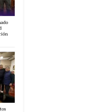
nado
d
ción
tos