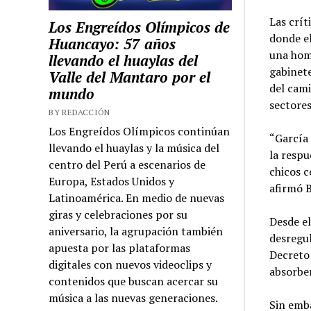
Las crít
Los Engreídos Olímpicos de
donde el
Huancayo: 57 años
una homi
llevando el huaylas del
gabinete
Valle del Mantaro por el
del cami
mundo
sectores
BY REDACCIÓN
Los Engreídos Olímpicos continúan
“García 
llevando el huaylas y la música del
la respu
centro del Perú a escenarios de
chicos c
Europa, Estados Unidos y
afirmó 
Latinoamérica. En medio de nuevas
giras y celebraciones por su
Desde el
aniversario, la agrupación también
desregul
apuesta por las plataformas
Decreto 
digitales con nuevos videoclips y
absorber
contenidos que buscan acercar su
música a las nuevas generaciones.
Sin emba