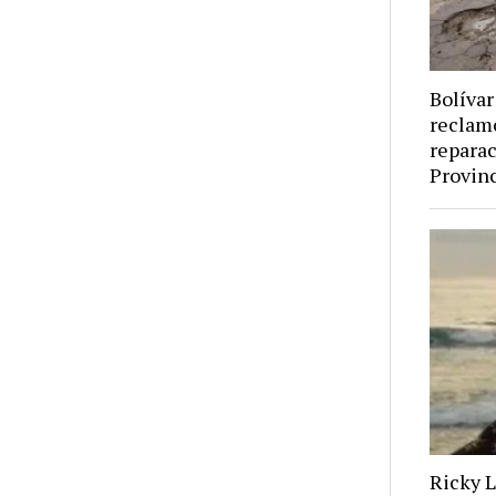
Bolívar
reclamó
reparac
Provinc
Ricky L