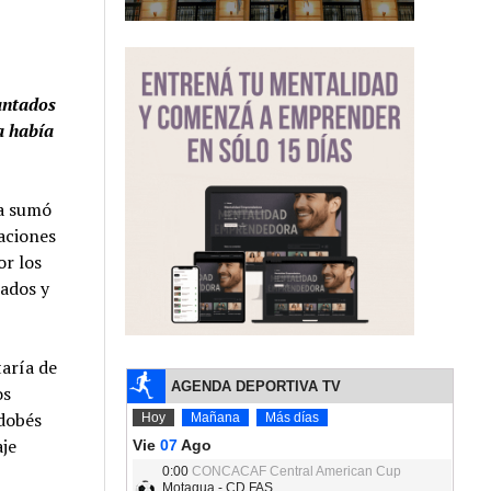
antados
a había
ia sumó
aciones
or los
tados y
taría de
os
rdobés
je