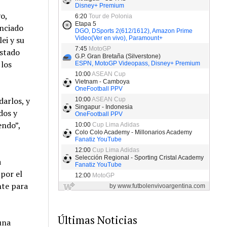
o,
unciado
ei y su
ostado
 los
arlos, y
dos y
endo”,
a
por el
nte para
Últimas Noticias
una