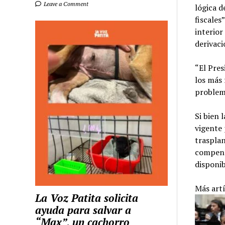
Leave a Comment
lógica 
fiscales
interior
derivaci
“El Pres
los más 
problem
Si bien 
vigente 
trasplan
compens
disponib
Más art
La Voz Patita solicita
ayuda para salvar a
“Max”, un cachorro