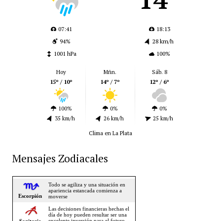
07:41
18:13
94%
28 km/h
1001 hPa
100%
Hoy
Mñn.
Sáb. 8
15º / 10º
14º / 7º
12º / 6º
100%
0%
0%
35 km/h
26 km/h
25 km/h
Clima en La Plata
Mensajes Zodiacales