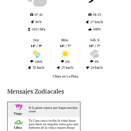
07:41
18:13
81%
27 km/h
1011 hPa
100%
Hoy
Mñn.
Sáb. 8
14º / 9º
14º / 7º
14º / 7º
100%
6%
0%
35 km/h
25 km/h
24 km/h
Clima en La Plata
Mensajes Zodiacales