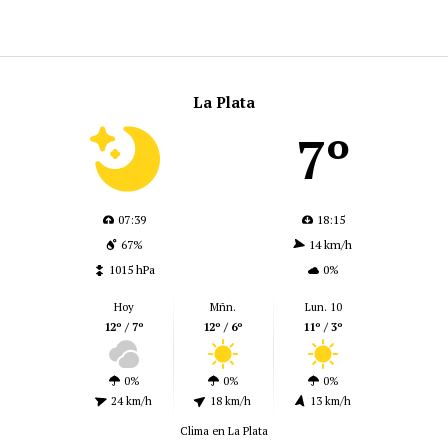
La Plata
7º
07:39
18:15
67%
14 km/h
1015 hPa
0%
Hoy
Mñn.
Lun. 10
12º / 7º
12º / 6º
11º / 3º
0%
0%
0%
24 km/h
18 km/h
13 km/h
Clima en La Plata