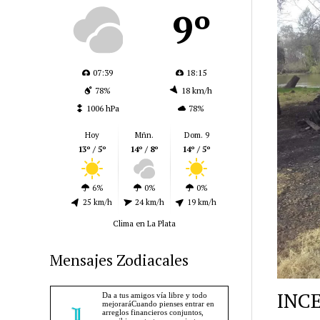
9º
07:39
18:15
78%
18 km/h
1006 hPa
78%
Hoy
Mñn.
Dom. 9
13º / 5º
14º / 8º
14º / 5º
6%
0%
0%
25 km/h
24 km/h
19 km/h
Clima en La Plata
Mensajes Zodiacales
INC