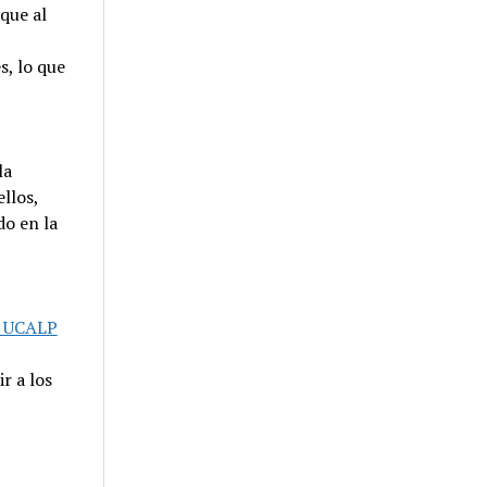
que al
s, lo que
la
llos,
do en la
a UCALP
r a los