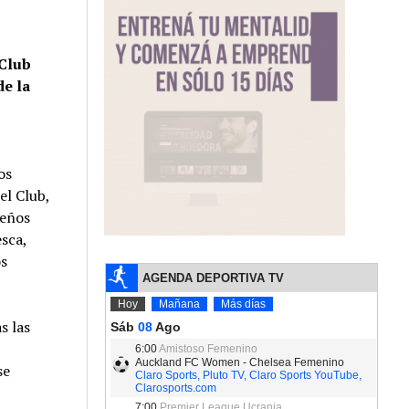
 Club
de la
os
el Club,
leños
esca,
os
s las
se