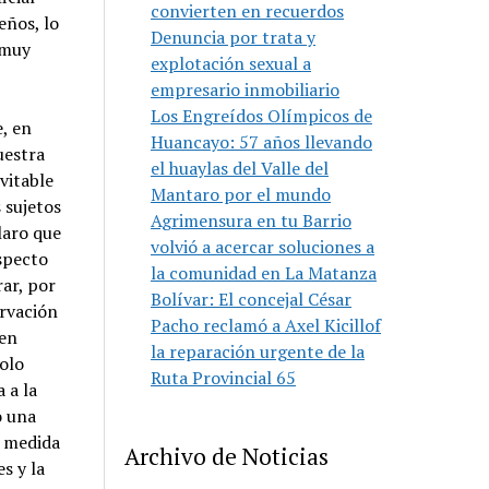
convierten en recuerdos
eños, lo
Denuncia por trata y
 muy
explotación sexual a
empresario inmobiliario
Los Engreídos Olímpicos de
, en
Huancayo: 57 años llevando
uestra
el huaylas del Valle del
vitable
Mantaro por el mundo
 sujetos
Agrimensura en tu Barrio
laro que
volvió a acercar soluciones a
especto
la comunidad en La Matanza
ar, por
Bolívar: El concejal César
ervación
Pacho reclamó a Axel Kicillof
 en
la reparación urgente de la
solo
Ruta Provincial 65
 a la
ó una
a medida
Archivo de Noticias
s y la