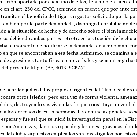
ación aportada por cada uno de ellos, teniendo en cuenta lo
e en el art. 230 del CPCC, teniendo en cuenta que por ante es
tramitan el beneficio de litigar sin gastos solicitado por la pa
 también por la parte demandada, dispongo la prohibición de
ión a la situación de hecho y de derecho sobre el bien inmuebl
eso, debiendo ambas partes retrotraer la situación de hecho 
aba al momento de notificarse la demanda, debiendo mantene
o en que se encontraban a esa fecha. Asimismo, se conmina a e
o de agresiones tanto física como verbales y se mantenga hast
 del presente litigio. (Ac, 4013, SCBA).”
de la orden judicial, los propios dirigentes del Club, decidieron
contra otros Isleños, pero esta vez de forma violenta, amena
olos, destruyendo sus viviendas, lo que constituye un verdad
o a los derechos de estas personas, las denuncias penales no s
 esperar y fue así que se inició la investigación penal en la Fisc
e por Amenazas, daño, usurpación y lesiones agravadas, donde
es del club y supuestos empleados son investigados por estos d