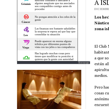
A I
DICIEMBRE
Los hec
Náutico
zona is
El Club 
habitant
a que so
están al
Horoscopo
apicultu
medios.
Pero ha
cosas cu
anónimas
encuentr