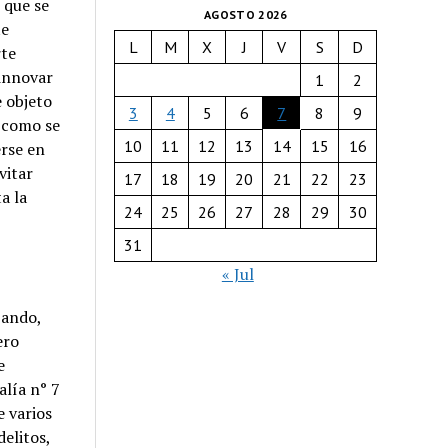
 que se
AGOSTO 2026
te
L
M
X
J
V
S
D
rte
 innovar
1
2
e objeto
3
4
5
6
7
8
9
a como se
10
11
12
13
14
15
16
rse en
vitar
17
18
19
20
21
22
23
a la
24
25
26
27
28
29
30
31
« Jul
zando,
ero
e
alía n° 7
 varios
elitos,