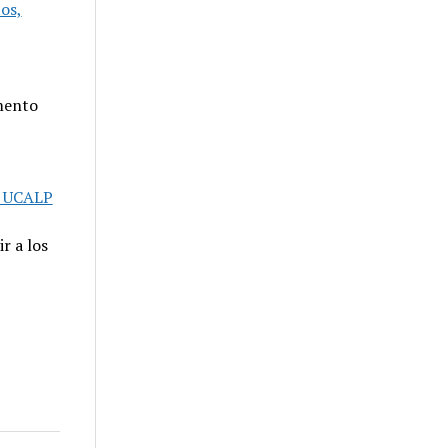
tos,
mento
a UCALP
r a los