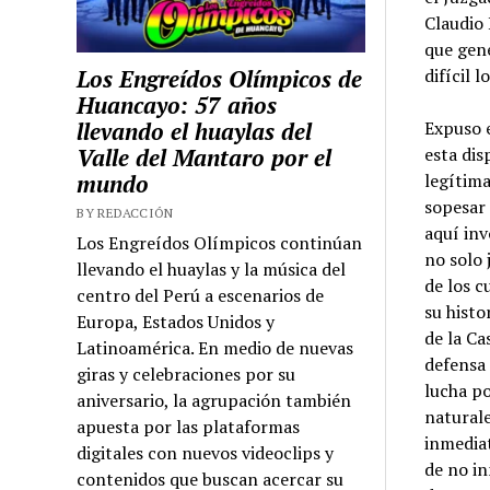
Claudio 
que gene
Los Engreídos Olímpicos de
difícil l
Huancayo: 57 años
llevando el huaylas del
Expuso e
Valle del Mantaro por el
esta dis
mundo
legítima
sopesar 
BY REDACCIÓN
aquí inv
Los Engreídos Olímpicos continúan
no solo 
llevando el huaylas y la música del
de los c
centro del Perú a escenarios de
su histo
Europa, Estados Unidos y
de la Ca
Latinoamérica. En medio de nuevas
defensa 
giras y celebraciones por su
lucha po
aniversario, la agrupación también
naturale
apuesta por las plataformas
inmediat
digitales con nuevos videoclips y
de no in
contenidos que buscan acercar su