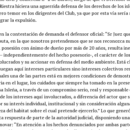
Riestra hiciera una aguerrida defensa de los derechos de los isl
ro temor en los dirigentes del Club, ya que por esta vía sería
ograr la expulsión.
n la contestación de demanda el defensor oficial: “Sr Juez que
puta, en la que nosotros pretendemos que se nos reconozca n
 posesión con ánimo de dueño por más de 20 años, resulta ine
– independientemente del hecho posesorio-, el carácter de los
olucrados y su accionar en defensa del medio ambiente. Está c
juegan aquí intereses particulares sino intereses colectivos r
uales una de las partes está en mejores condiciones de demostr
ria en el lugar, los cuidados que siempre ha tomado en la pres
sa Isleña, a través de un compromiso serio, real y responsable
de los intereses aquí involucrados, a diferencia del actor que 
r su interés individual, institucional y sin consideración alguna
za del habitat sobre el cual pretende ejercerlo.” Lo que gener
a respuesta de parte de la autoridad judicial, disponiendo un
novar: “En atención a los hechos denunciados por ambas parte