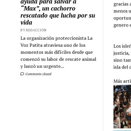
ayuda para salvar a
gracias 
“Max”, un cachorro
menos un
rescatado que lucha por su
oportuni
vida
genero e
BY REDACCIÓN
La organización proteccionista La
Voz Patita atraviesa uno de los
Los isle
momentos más difíciles desde que
justicia
comenzó su labor de rescate animal
sino tam
y lanzó un urgente...
isla del
Comments closed
Más art