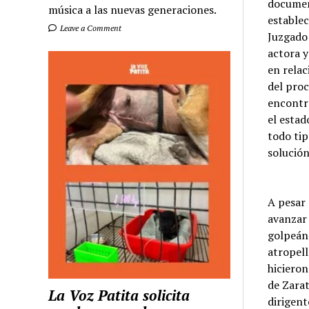
document
música a las nuevas generaciones.
establec
Leave a Comment
Juzgado 
actora y
en relac
del proc
encontr
el estad
todo tip
solución
A pesar 
avanzar 
golpeánd
atropell
hicieron
de Zarat
La Voz Patita solicita
dirigent