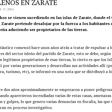
SLEÑOS EN ZARATE
 17, 2024
hos se vienen sucediendo en las islas de Zarate, donde el
 Zarate pretende desalojar por la fuerza a los habitantes 
leña aduciendo ser propietarios de las tierras.
Náutico comenzó hace unos años atrás a tratar de expulsar a l
es del sector isleño del partido de Zarate, esto se debe, según 
n legítimos propietarios de esas tierras, lo cierto es que los Is
lí por varias generaciones y desarrollan sus actividades allí (p
ra, turismo, etc), se informó en una nota que se distribuyó a l
ce dos años aproximadamente se empezaron a poner peligrosa
ando aparecieron incendiadas varias de estas casas, amenazas
 y golpes, lo que genero varias denuncias en fiscalía, las que 
an en proceso investigativo.