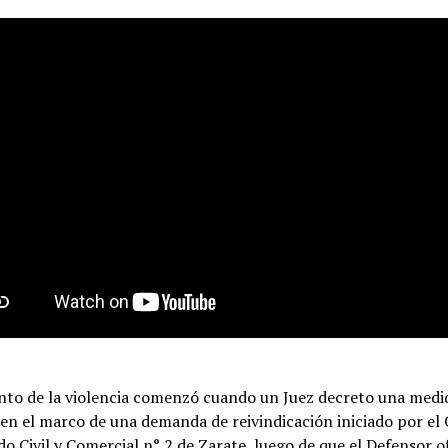
nto de la violencia comenzó cuando un Juez decreto una medi
en el marco de una demanda de reivindicación iniciado por el 
do Civil y Comercial n° 2 de Zarate, luego de que el Defensor of