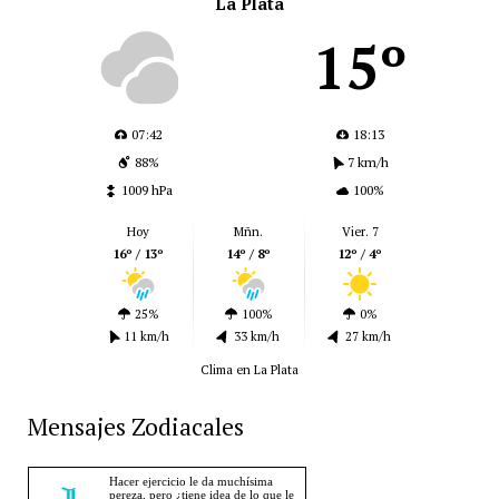
La Plata
15º
07:42
18:13
88%
7 km/h
1009 hPa
100%
Hoy
Mñn.
Vier. 7
16º / 13º
14º / 8º
12º / 4º
25%
100%
0%
11 km/h
33 km/h
27 km/h
Clima en La Plata
Mensajes Zodiacales