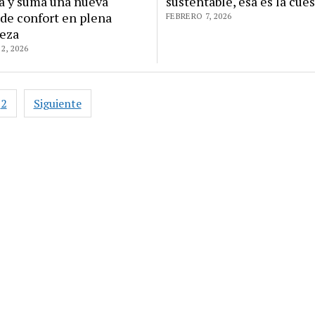
a y suma una nueva
sustentable, esa es la cue
de confort en plena
FEBRERO 7, 2026
leza
2, 2026
ación
2
Siguiente
das