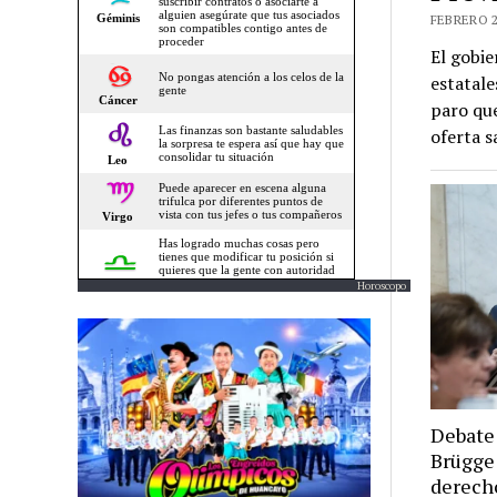
FEBRERO 2
El gobi
estatale
paro que
oferta s
Horoscopo
Debate 
Brügge 
derecho