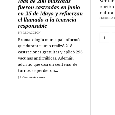
Más de 200 mascotas
Ventan
opción 
fueron castradas en junio
natura
en 25 de Mayo y refuerzan
FEBRERO 1
el llamado a la tenencia
responsable
BY REDACCIÓN
Pagin
1
Bromatología municipal informó
de
que durante junio realizó 218
entra
castraciones gratuitas y aplicó 296
vacunas antirrábicas. Además,
advirtió que casi un centenar de
turnos se perdieron...
Comments closed