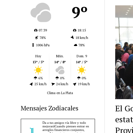
9º
07:39
18:15
78%
18 km/h
1006 hPa
78%
Hoy
Mñn.
Dom. 9
13º / 5º
14º / 8º
14º / 5º
6%
0%
0%
25 km/h
24 km/h
19 km/h
Clima en La Plata
El G
Mensajes Zodiacales
estat
Prov