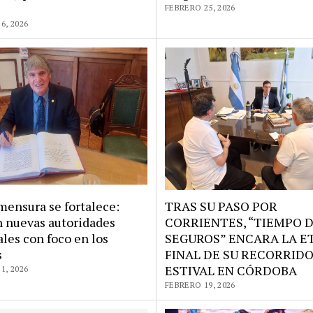
l
FEBRERO 25, 2026
6, 2026
mensura se fortalece:
TRAS SU PASO POR
 nuevas autoridades
CORRIENTES, “TIEMPO 
les con foco en los
SEGUROS” ENCARA LA E
s
FINAL DE SU RECORRID
ESTIVAL EN CÓRDOBA
1, 2026
FEBRERO 19, 2026