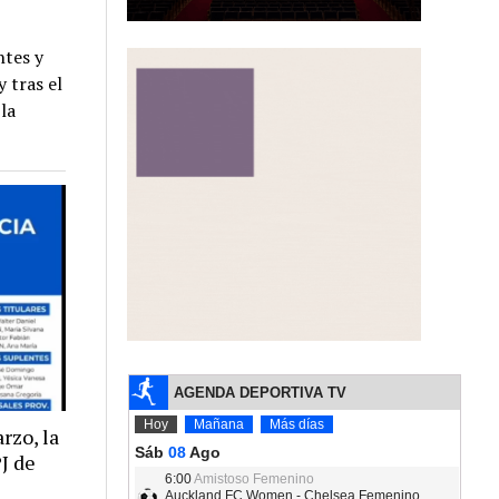
ntes y
 tras el
la
rzo, la
PJ de