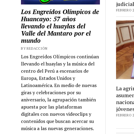
judicia
Los Engreídos Olímpicos de
FEBRERO 2
Huancayo: 57 años
llevando el huaylas del
Valle del Mantaro por el
mundo
BY REDACCIÓN
Los Engreídos Olímpicos continúan
llevando el huaylas y la música del
centro del Perú a escenarios de
Europa, Estados Unidos y
Latinoamérica. En medio de nuevas
La agri
giras y celebraciones por su
asumen
aniversario, la agrupación también
naciona
apuesta por las plataformas
jóvene
digitales con nuevos videoclips y
FEBRERO 2
contenidos que buscan acercar su
música a las nuevas generaciones.