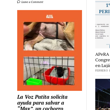
Leave a Comment
APeRA 
Congre
en Luj
FEBRERO 1
La Voz Patita solicita
ayuda para salvar a
“Max”, un cachorro